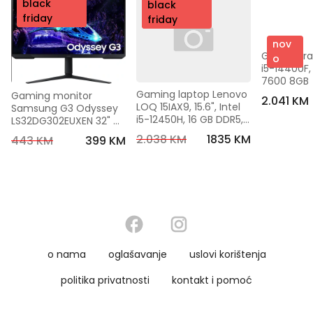
nov
black
nov
black
o
friday
o
friday
nov
Gaming rač
o
i5-14400F, 
7600 8GB
Gaming laptop Lenovo 
Gaming monitor 
2.041 KM
LOQ 15IAX9, 15.6", Intel 
Samsung G3 Odyssey 
i5-12450H, 16 GB DDR5, 
LS32DG302EUXEN 32" 
512 GB, RTX 4050
Full HD, 1ms, 180Hz
2.038 KM
1835 KM
443 KM
399 KM
o nama
oglašavanje
uslovi korištenja
politika privatnosti
kontakt i pomoć