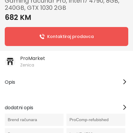
Gaming računar Pro, Intel i7 4790, 8GB,
240GB, GTX 1030 2GB
682 KM
Kontaktiraj prodavca
ProMarket
Zenica
Opis
dodatni opis
Brend računara
ProComp-refubished