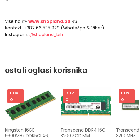
Više na 👉
www.shopland.ba
👈
Kontakt: +387 66 535 929 (WhatsApp & Viber)
Instagram:
@shopland_bih
ostali oglasi korisnika
nov
nov
nov
o
o
o
Kingston 16GB 
Transcend DDR4 16G 
Transcend
5600MHz DDR5CL46, 
3200 SODIMM
3200MHz