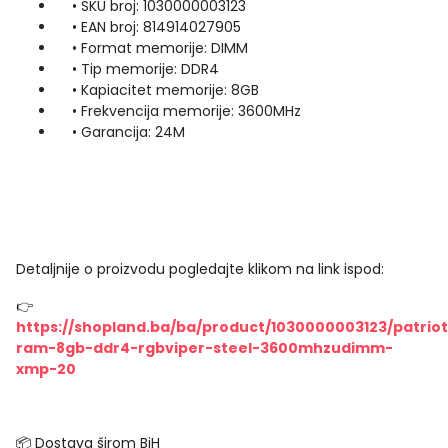
• SKU broj: 1030000003123
• EAN broj: 814914027905
• Format memorije: DIMM
• Tip memorije: DDR4
• Kapiacitet memorije: 8GB
• Frekvencija memorije: 3600MHz
• Garancija: 24M
Detaljnije o proizvodu pogledajte klikom na link ispod:
👉
https://shopland.ba/ba/product/1030000003123/patriot
ram-8gb-ddr4-rgbviper-steel-3600mhzudimm-
xmp-20
📦 Dostava širom BiH