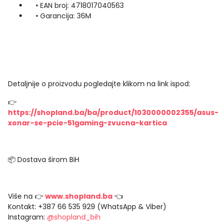
• EAN broj: 4718017040563
• Garancija: 36M
Detaljnije o proizvodu pogledajte klikom na link ispod:
👉
https://shopland.ba/ba/product/1030000002355/asus-
xonar-se-pcie-51gaming-zvucna-kartica
📦 Dostava širom BiH
Više na 👉
www.shopland.ba
👈
Kontakt: +387 66 535 929 (WhatsApp & Viber)
Instagram:
@shopland_bih