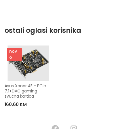
ostali oglasi korisnika
nov
o
Asus Xonar AE - PCIe 
7.1+DAC gaming 
zvučna kartica
160,60 KM