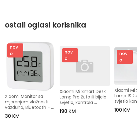
ostali oglasi korisnika
nov
nov
nov
o
o
o
Xiaomi Mi 
Xiaomi Mi Smart Desk 
Lamp 1S žuto
Xiaomi Monitor sa 
Lamp Pro žuto ili bijelo 
svjetlo kon
mjerenjem vlažnosti 
svjetlo, kontrola 
Assistant, A
vazduha, Bluetooth - 
Google Assistant, 
100 KM
190 KM
Mi Home Temp.& 
Alexa, Siri
30 KM
Hum. Monitor 2