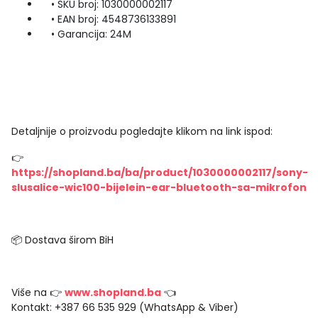
• SKU broj: 1030000002117
• EAN broj: 4548736133891
• Garancija: 24M
Detaljnije o proizvodu pogledajte klikom na link ispod:
👉
https://shopland.ba/ba/product/1030000002117/sony-
slusalice-wic100-bijelein-ear-bluetooth-sa-mikrofon
📦 Dostava širom BiH
Više na 👉
www.shopland.ba
👈
Kontakt: +387 66 535 929 (WhatsApp & Viber)