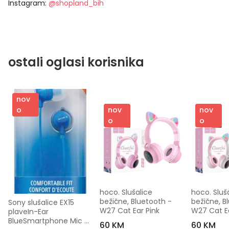
Instagram:
@shopland_bih
ostali oglasi korisnika
nov
nov
nov
o
o
o
hoco. Slušalice 
hoco. Sluša
bežične, Bluetooth - 
bežične, Bl
Sony slušalice EX15 
W27 Cat Ear Pink
W27 Cat E
plaveIn-Ear 
BlueSmartphone Mic 
60 KM
60 KM