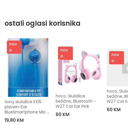
ostali oglasi korisnika
nov
nov
o
nov
o
o
hoco. Sluša
hoco. Slušalice 
bežične, Bl
bežične, Bluetooth - 
W27 Cat E
Sony slušalice EX15 
W27 Cat Ear Pink
plaveIn-Ear 
60 KM
BlueSmartphone Mic 
60 KM
and Control
19,80 KM