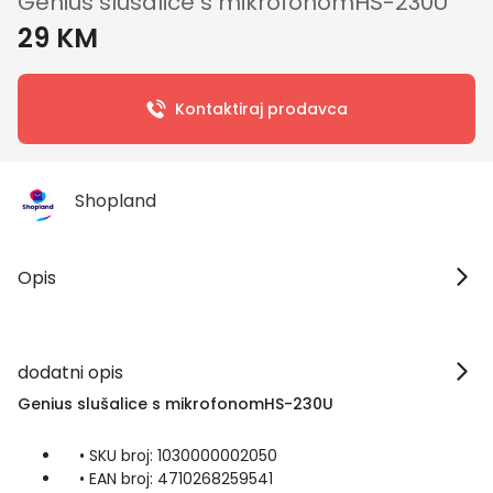
Genius slušalice s mikrofonomHS-230U
29 KM
Kontaktiraj prodavca
Shopland
Opis
dodatni opis
Genius slušalice s mikrofonomHS-230U
• SKU broj: 1030000002050
• EAN broj: 4710268259541