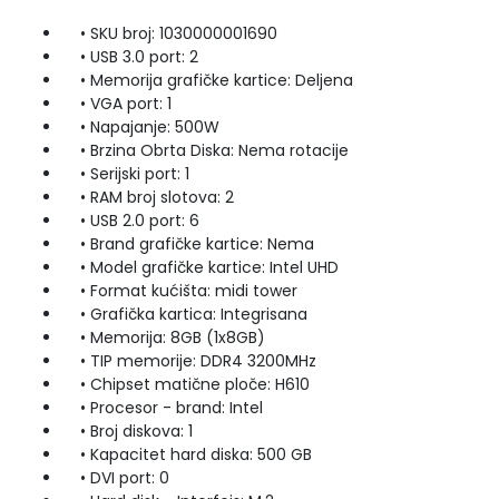
• SKU broj: 1030000001690
• USB 3.0 port: 2
• Memorija grafičke kartice: Deljena
• VGA port: 1
• Napajanje: 500W
• Brzina Obrta Diska: Nema rotacije
• Serijski port: 1
• RAM broj slotova: 2
• USB 2.0 port: 6
• Brand grafičke kartice: Nema
• Model grafičke kartice: Intel UHD
• Format kućišta: midi tower
• Grafička kartica: Integrisana
• Memorija: 8GB (1x8GB)
• TIP memorije: DDR4 3200MHz
• Chipset matične ploče: H610
• Procesor - brand: Intel
• Broj diskova: 1
• Kapacitet hard diska: 500 GB
• DVI port: 0