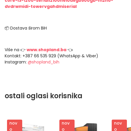
core-i3-1200-serial12100h610d8gb500gb-m2no-
dvdrwmidi-towervgahdmiserial
📦 Dostava širom BiH
Više na 👉
www.shopland.ba
👈
Kontakt: +387 66 535 929 (WhatsApp & Viber)
Instagram:
@shopland_bih
ostali oglasi korisnika
nov
nov
nov
o
o
o