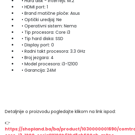
• Hard disk - Interfejs: M.2
• HDMI port: 1
• Brand matične ploče: Asus
• Optički uredjaj: Ne
• Operativni sistem: Nema
• Tip procesora: Core i3
• Tip hard diska: SSD
• Display port: 0
• Radni takt procesora: 3.3 GHz
• Broj jezgara: 4
• Model procesora: i3-12100
• Garancija: 24M
Detaljnije o proizvodu pogledajte klikom na link ispod:
👉
https://shopland.ba/ba/product/1030000001690/comtr