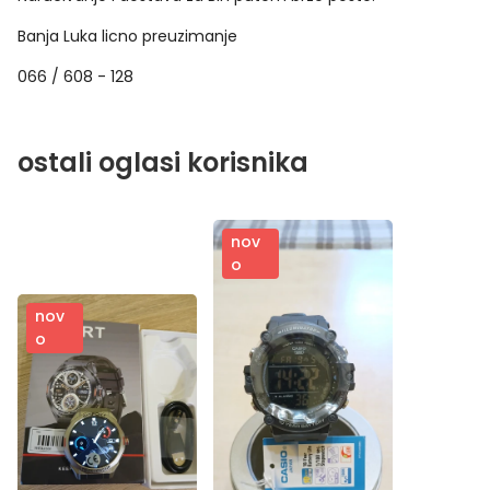
Banja Luka licno preuzimanje
066 / 608 - 128
ostali oglasi korisnika
nov
o
nov
o