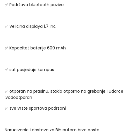
✅ Podržava bluetooth pozive
✅ Veličina displaya 1.7 inc
✅ Kapacitet baterije 600 mAh
✅ sat posjeduje kompas
✅ otporan na prasinu, staklo otporno na grebanje i udarce
,vodootporan
✅ sve vrste sportova podrzani
Narucivanje i dostava za Bih putem brze poste.