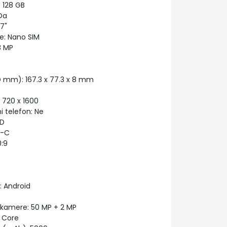
 128 GB
Da
7"
e: Nano SIM
8 MP
mm): 167.3 x 77.3 x 8 mm
 720 x 1600
telefon: Ne
CD
e-C
:9
 Android
 kamere: 50 MP + 2 MP
 Core