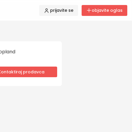
prijavite se
objavite oglas
opland
Kontaktiraj prodavca