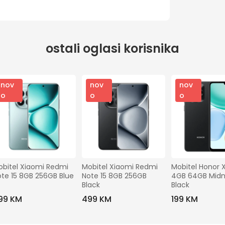
ostali oglasi korisnika
nov
nov
nov
o
o
o
bitel Xiaomi Redmi 
Mobitel Xiaomi Redmi 
Mobitel Honor X
te 15 8GB 256GB Blue
Note 15 8GB 256GB 
4GB 64GB Midni
Black
Black
99 KM
499 KM
199 KM