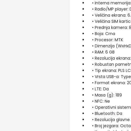
• Interna memorija:
• Radio/MP player: 
• Veličina ekrana: 6.
• Veličina SIM kartic
• Prednja kamera: 
• Boja: Crna
• Procesor: MTK
• Dimenzija (WxHxD 
• RAM: 6 GB
• Rezolucija ekrana:
• Robustan pametni 
• Tip ekrana: PLS L
• Vrsta USB-a: Typ
• Format ekrana: 20
• LTE: Da
• Masa (g): 189
• NFC: Ne
• Operativni sistem:
• Bluetooth: Da
• Rezolucija glavne
• Broj jezgara: Octa