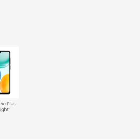
5c Plus 
ght 