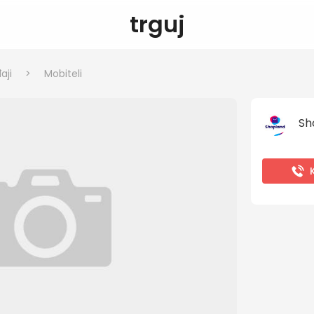
trguj
aji
>
Mobiteli
Sh