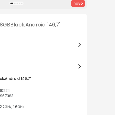
novo
GBBlack,Android 146,7"
k,Android 146,7"
02211
5967363
2.2GHz, 1.6GHz