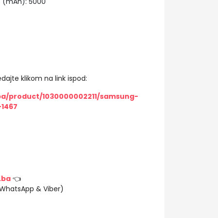
e (mAh): 5000
dajte klikom na link ispod:
/ba/product/1030000002211/samsung-
-1467
.ba
👈
(WhatsApp & Viber)