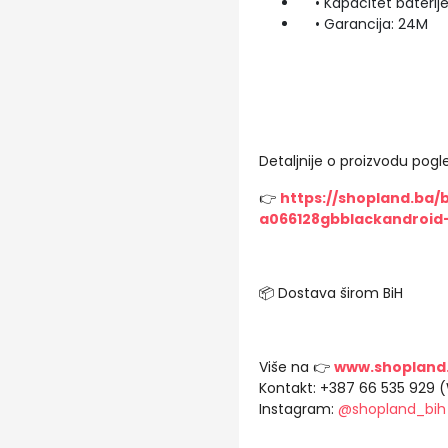
• Kapacitet baterij
• Garancija: 24M
Detaljnije o proizvodu pogle
👉
https://shopland.ba
a066128gbblackandroid
📦 Dostava širom BiH
Više na 👉
www.shopland
Kontakt: +387 66 535 929 
Instagram:
@shopland_bih