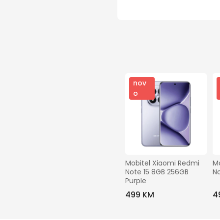
nov
o
Mobitel Xiaomi Redmi 
Mo
Note 15 8GB 256GB 
No
Purple
499 KM
4