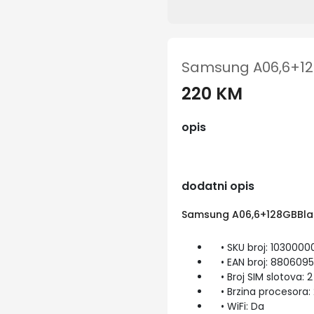
Samsung A06,6+128
220 KM
opis
dodatni opis
Samsung A06,6+128GBBlac
• SKU broj: 10300000
• EAN broj: 880609
• Broj SIM slotova: 2
• Brzina procesora: 
• WiFi: Da