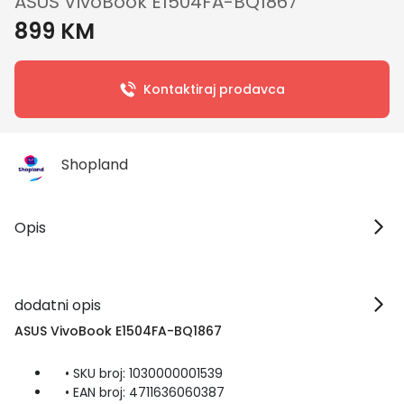
ASUS VivoBook E1504FA-BQ1867
899 KM
Kontaktiraj prodavca
Shopland
Opis
dodatni opis
ASUS VivoBook E1504FA-BQ1867
• SKU broj: 1030000001539
• EAN broj: 4711636060387