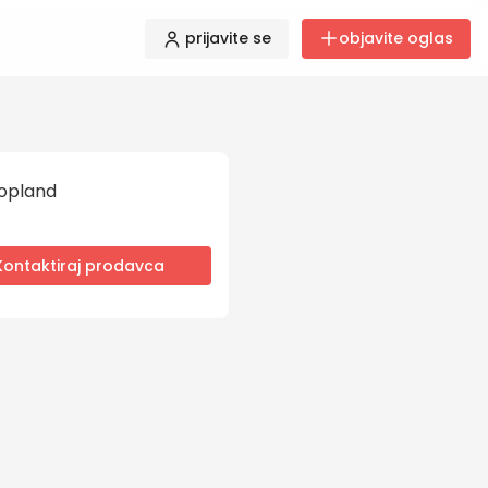
prijavite se
objavite oglas
opland
Kontaktiraj prodavca