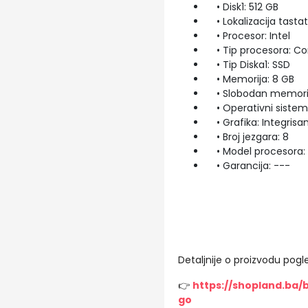
• Disk1: 512 GB
• Lokalizacija tastat
• Procesor: Intel
• Tip procesora: Cor
• Tip Diska1: SSD
• Memorija: 8 GB
• Slobodan memorijsk
• Operativni siste
• Grafika: Integrisa
• Broj jezgara: 8
• Model procesora: 
• Garancija: ---
Detaljnije o proizvodu pogle
👉
https://shopland.ba/
go