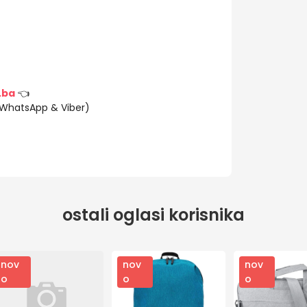
.ba
👈
(WhatsApp & Viber)
ostali oglasi korisnika
nov
nov
nov
o
o
o