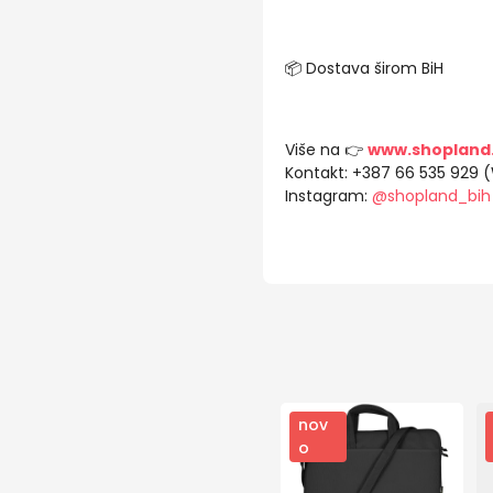
📦 Dostava širom BiH
Više na 👉
www.shopland
Kontakt: +387 66 535 929 
Instagram:
@shopland_bih
nov
o