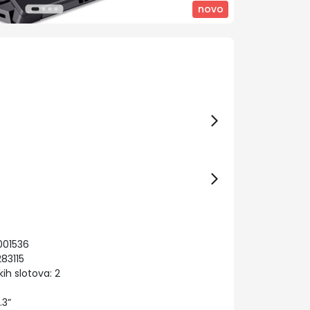
novo
001536
83115
h slotova: 2
.3”