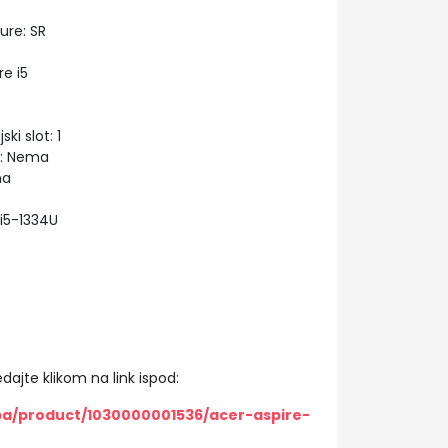
ure: SR
e i5
i slot: 1
m: Nema
na
i5-1334U
dajte klikom na link ispod:
ba/product/1030000001536/acer-aspire-