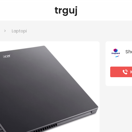
trguj
>
Laptopi
Sh