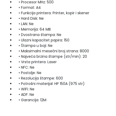
• Procesor MHz: 500
• Format: A4
• Funkcija printera: Printer, kopir i skener
• Hard Disk: Ne
• LAN: Ne
• Memorija: 64 MB
• Dvostrana štampa: Ne
• Ulazni kapacitet papira: 150
• Štampa u boji: Ne
• Maksimalni mesečni broj strana: 8000
• Najveća brzina štampe (str/min): 20
• Vrsta printera: Laser
• NFC: Ne
• Postolje: Ne
• Rezolucija štampe: 600
• Potrošni materijal: HP 150A (975 str)
• WiFi: Ne
• ADF: Ne
• Garancija: 12M