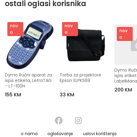
ostali oglasi korisnika
nov
nov
nov
o
o
o
Dymo Ručni
Dymo Ručni aparat za 
Torba za projektore  
ispis etiketa
ispis etiketa, LetraTAG 
Epson ELPKS69
LabelManag
- LT-100H
LM160
200 KM
155 KM
33 KM
o nama
oglašavanje
uslovi korištenja