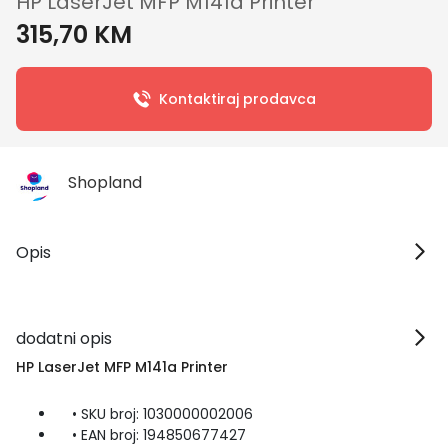
HP LaserJet MFP M141a Printer
315,70 KM
Kontaktiraj prodavca
Shopland
Opis
dodatni opis
HP LaserJet MFP M141a Printer
• SKU broj: 1030000002006
• EAN broj: 194850677427