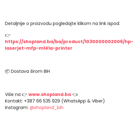
Detaljnije o proizvodu pogledajte klikom na link ispod:
👉
https://shopland.ba/ba/product/1030000002006/hp-
laserjet-mfp-m141a-printer
📦 Dostava širom BiH
Više na 👉
www.shopland.ba
👈
Kontakt: +387 66 535 929 (WhatsApp & Viber)
Instagram:
@shopland_bih