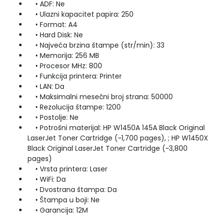
• ADF: Ne
• Ulazni kapacitet papira: 250
• Format: A4
• Hard Disk: Ne
• Najveća brzina štampe (str/min): 33
• Memorija: 256 MB
• Procesor MHz: 800
• Funkcija printera: Printer
• LAN: Da
• Maksimalni mesečni broj strana: 50000
• Rezolucija štampe: 1200
• Postolje: Ne
• Potrošni materijal: HP W1450A 145A Black Original
LaserJet Toner Cartridge (~1,700 pages), ; HP W1450X
Black Original LaserJet Toner Cartridge (~3,800
pages)
• Vrsta printera: Laser
• WiFi: Da
• Dvostrana štampa: Da
• Štampa u boji: Ne
• Garancija: 12M