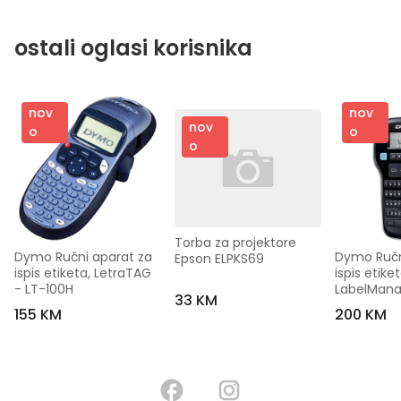
ostali oglasi korisnika
nov
nov
nov
o
o
o
Torba za projektore  
Dymo Ručni aparat za 
Dymo Ručni
Epson ELPKS69
ispis etiketa, LetraTAG 
ispis etiketa
- LT-100H
LabelManag
33 KM
LM160
155 KM
200 KM