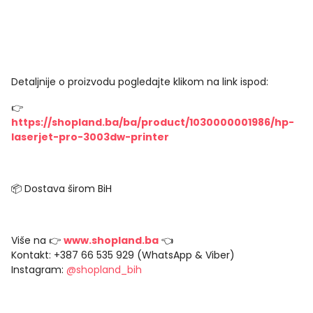
Detaljnije o proizvodu pogledajte klikom na link ispod:
👉
https://shopland.ba/ba/product/1030000001986/hp-
laserjet-pro-3003dw-printer
📦 Dostava širom BiH
Više na 👉
www.shopland.ba
👈
Kontakt: +387 66 535 929 (WhatsApp & Viber)
Instagram:
@shopland_bih