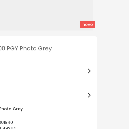
novo
700 PGY Photo Grey
 Photo Grey
001940
2049244