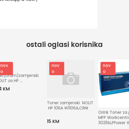
ostali oglasi korisnika
nov
nov
nov
aging 
o
o
o
it(Drum)zamjenski 
LIT za HP 
1120A/CLP360 (120A)
4 KM
Toner zamjenski  NOLIT 
 HP 106A W1106A,CRNI
Orink Toner za p
MFP Workcentre
15 KM
3025bi,Phaser X
OR-X3020/302