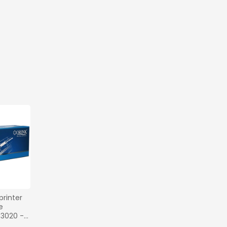
rinter 
 
3020 - 
5