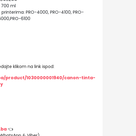
 700 ml
 printerima: PRO-4000, PRO-4100, PRO-
6000,PRO-6100
dajte klikom na link ispod:
/ba/product/1030000001940/canon-tinta-
ey
.ba
👈
(WhatsApp & Viber)