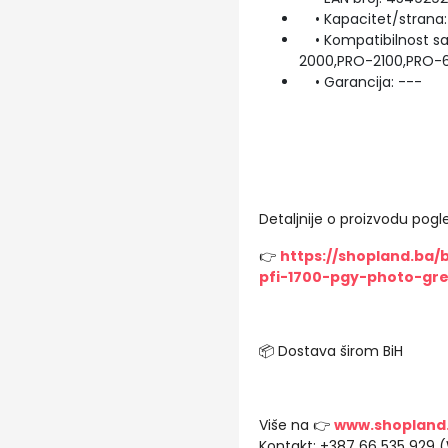
• Kapacitet/strana:
• Kompatibilnost sa
2000,PRO-2100,PRO-
• Garancija: ---
Detaljnije o proizvodu pogle
👉
https://shopland.ba
pfi-1700-pgy-photo-gr
📦 Dostava širom BiH
Više na 👉
www.shopland
Kontakt: +387 66 535 929 