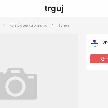
trguj
>
Kompjuterska oprema
>
Toneri
Sh