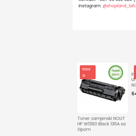
Instagram:
@shopland_bih
nov
Im
o
Un
NO
W
6
Toner zamjenski NOLIT 
HP W1360 Black 136A sa 
čipom