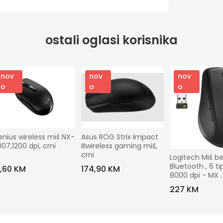
ostali oglasi korisnika
nov
nov
nov
o
o
o
nius wireless miš NX-
Asus ROG Strix Impact 
07,1200 dpi, crni
IIIwireless gaming miš, 
crni
Logitech Miš bež
Bluetooth , 6 tipk
7,60 KM
174,90 KM
8000 dpi - MX 
Anywhere 3S
227 KM