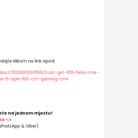
dajte klikom na link ispod:
duct/1030000001155/trust-gxt-109-felox-mis-
ps-6-tipki-150-cm-gaming-crni
ete na jednom mjestu!
ba
👈
(WhatsApp & Viber)