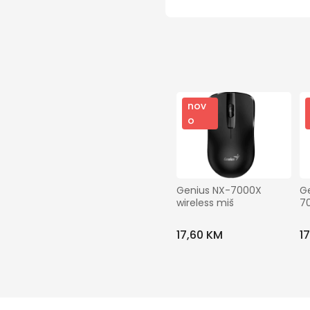
nov
o
Genius NX-7000X 
Ge
wireless miš
70
17,60 KM
1