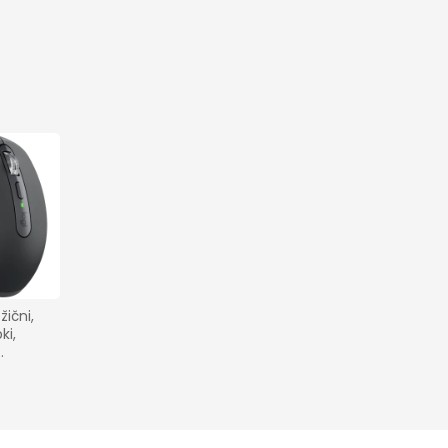
ični, 
i, 