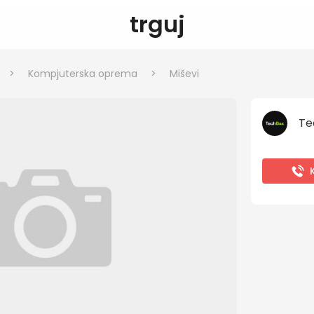
trguj
>
Kompjuterska oprema
>
Miševi
Te