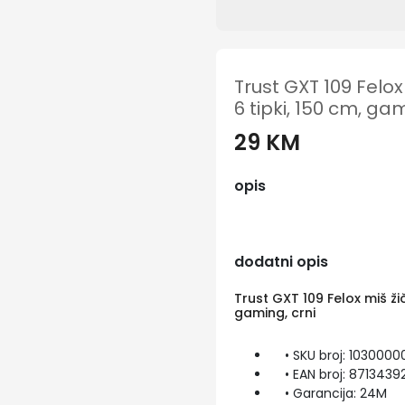
Trust GXT 109 Felox 
6 tipki, 150 cm, gam
29 KM
opis
dodatni opis
Trust GXT 109 Felox miš žič
gaming, crni
• SKU broj: 10300000
• EAN broj: 8713439
• Garancija: 24M