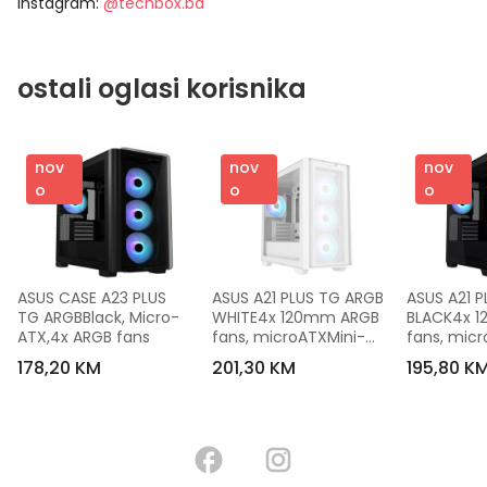
Instagram:
@techbox.ba
ostali oglasi korisnika
nov
nov
nov
o
o
o
ASUS CASE A23 PLUS 
ASUS A21 PLUS TG ARGB 
ASUS A21 P
TG ARGBBlack, Micro-
WHITE4x 120mm ARGB 
BLACK4x 1
ATX,4x ARGB fans
fans, microATXMini-
fans, mic
ITX,
ITX,
178,20 KM
201,30 KM
195,80 K