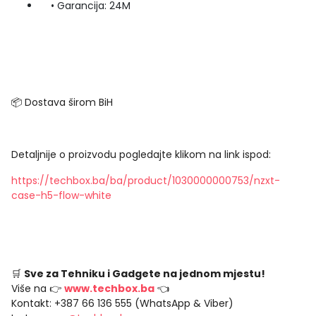
• Garancija: 24M
📦 Dostava širom BiH
Detaljnije o proizvodu pogledajte klikom na link ispod:
https://techbox.ba/ba/product/1030000000753/nzxt-
case-h5-flow-white
🛒
Sve za Tehniku i Gadgete na jednom mjestu!
Više na 👉
www.techbox.ba
👈
Kontakt: +387 66 136 555 (WhatsApp & Viber)