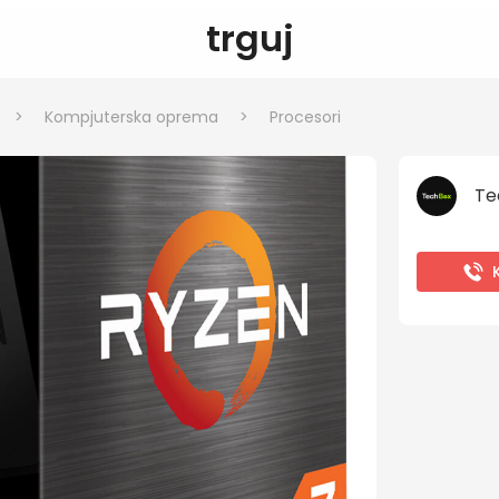
trguj
>
Kompjuterska oprema
>
Procesori
Te