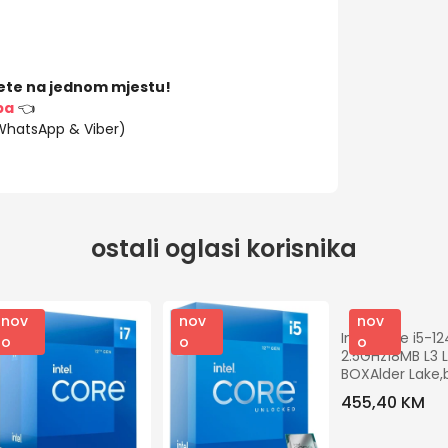
ete na jednom mjestu!
ba
👈
(WhatsApp & Viber)
ostali oglasi korisnika
nov
nov
nov
Intel Core i5-12
o
o
o
2.5GHz18MB L3 
BOXAlder Lake,b
grafike
455,40 KM