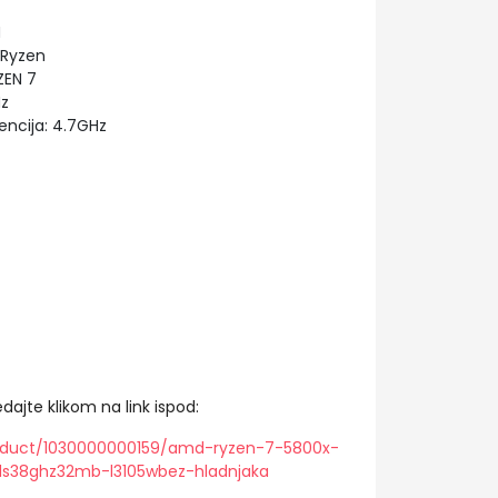
M
 Ryzen
ZEN 7
Hz
ncija: 4.7GHz
dajte klikom na link ispod:
roduct/1030000000159/amd-ryzen-7-5800x-
s38ghz32mb-l3105wbez-hladnjaka