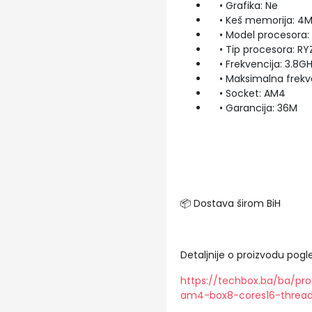
• Grafika: Ne
• Keš memorija: 4
• Model procesora:
• Tip procesora: RY
• Frekvencija: 3.8G
• Maksimalna frekve
• Socket: AM4
• Garancija: 36M
📦 Dostava širom BiH
Detaljnije o proizvodu pogle
https://techbox.ba/ba/p
am4-box8-cores16-thread