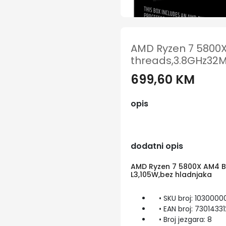
AMD Ryzen 7 5800X
threads,3.8GHz32M
699,60 KM
opis
dodatni opis
AMD Ryzen 7 5800X AM4 B
L3,105W,bez hladnjaka
• SKU broj: 1030000
• EAN broj: 73014331
• Broj jezgara: 8