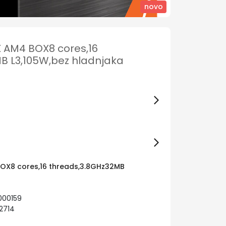
novo
 AM4 BOX8 cores,16
B L3,105W,bez hladnjaka
OX8 cores,16 threads,3.8GHz32MB
000159
2714