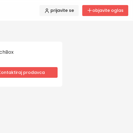
prijavite se
objavite oglas
chBox
Kontaktiraj prodavca