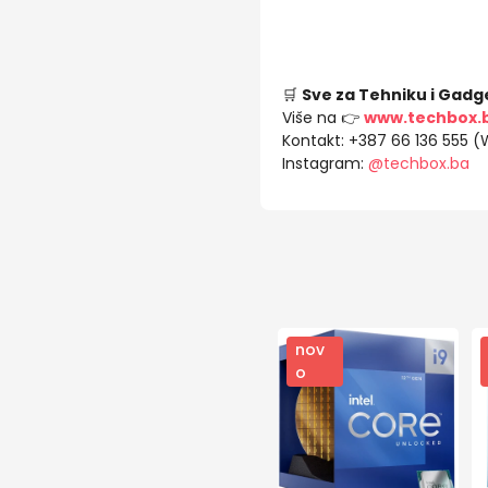
🛒
Sve za Tehniku i Gadg
Više na 👉
www.techbox.
Kontakt: +387 66 136 555 
Instagram:
@techbox.ba
nov
o