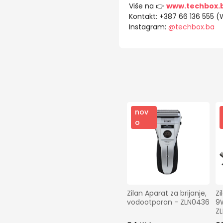
Više na 👉
www.techbox.
Kontakt: +387 66 136 555 
Instagram:
@techbox.ba
nov
o
Zilan Aparat za brijanje, 
Zi
vodootporan - ZLN0436
9W
Z