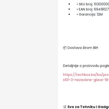
• SKU broj: 1030000
• EAN broj: 6941812
• Garancija: 12M
📦 Dostava širom BiH
Detaljnije o proizvodu pogle
https://techbox.ba/ba/pro
s101-3-nezavisne-glave-18
🛒
Sve za Tehniku i Gadg