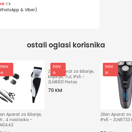
ba
👈
(WhatsApp & Viber)
ostali oglasi korisnika
nov
nov
nov
Zilan Aparat za šišanje, 
o
o
o
brijanje, 7u1, IPx5 - 
ZLN8931 Pietas
70 KM
lan Aparat za šišanje, 
Zilan Aparat za b
 , 4 nastavka - 
IPx6 - ZLN8733
LN0443