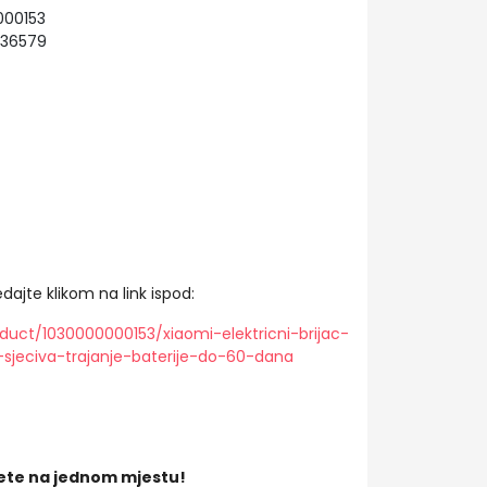
000153
736579
dajte klikom na link ispod:
duct/1030000000153/xiaomi-elektricni-brijac-
-sjeciva-trajanje-baterije-do-60-dana
ete na jednom mjestu!