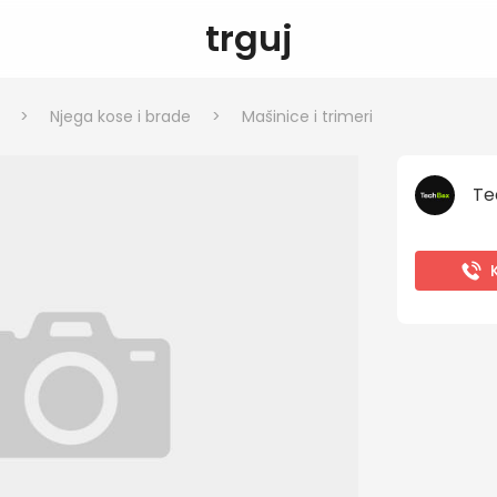
trguj
>
Njega kose i brade
>
Mašinice i trimeri
Te