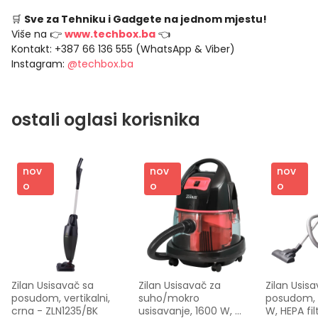
🛒
Sve za Tehniku i Gadgete na jednom mjestu!
Više na 👉
www.techbox.ba
👈
Kontakt: +387 66 136 555 (WhatsApp & Viber)
Instagram:
@techbox.ba
ostali oglasi korisnika
nov
nov
nov
o
o
o
Zilan Usisavač sa 
Zilan Usisavač za 
Zilan Usisa
posudom, vertikalni, 
suho/mokro 
posudom, 
crna - ZLN1235/BK
usisavanje, 1600 W, 
W, HEPA fil