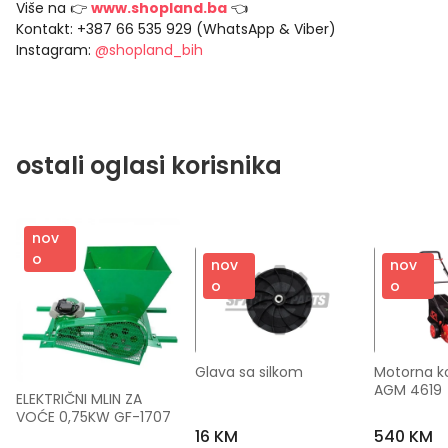
Više na 👉
www.shopland.ba
👈
Kontakt: +387 66 535 929 (WhatsApp & Viber)
Instagram:
@shopland_bih
ostali oglasi korisnika
nov
o
nov
nov
o
o
Glava sa silkom
Motorna ko
AGM 4619
ELEKTRIČNI MLIN ZA 
VOĆE 0,75KW GF-1707
16 KM
540 KM