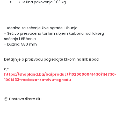
• Težina pakovanja: 1.03 kg
- Idealne za sečenje žive ograde i žbunja
- Sečivo presvučeno tankim slojem karbona radi lakšeg
sečenja i čišćenja
- Dužina: 580 mm
Detaljnije o proizvodu pogledajte klikom na link ispod:
👉
https://shopland.ba/ba/product/1020000041430/114730
1001433-makaze-za-zivu-ogradu
📦 Dostava širom BiH