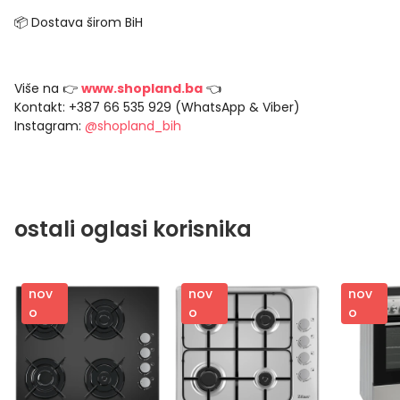
📦 Dostava širom BiH
Više na 👉
www.shopland.ba
👈
Kontakt: +387 66 535 929 (WhatsApp & Viber)
Instagram:
@shopland_bih
ostali oglasi korisnika
nov
nov
nov
o
o
o