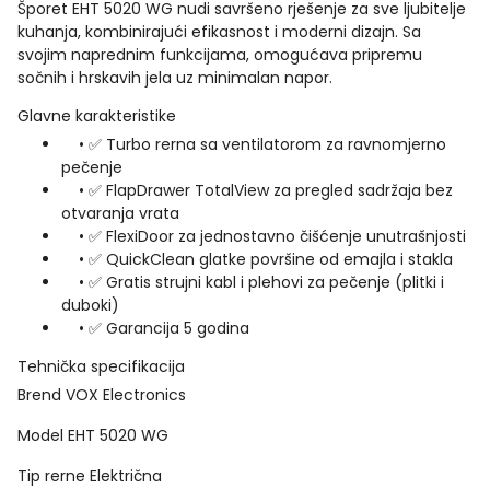
Šporet EHT 5020 WG nudi savršeno rješenje za sve ljubitelje
kuhanja, kombinirajući efikasnost i moderni dizajn. Sa
svojim naprednim funkcijama, omogućava pripremu
sočnih i hrskavih jela uz minimalan napor.
Glavne karakteristike
• ✅ Turbo rerna sa ventilatorom za ravnomjerno
pečenje
• ✅ FlapDrawer TotalView za pregled sadržaja bez
otvaranja vrata
• ✅ FlexiDoor za jednostavno čišćenje unutrašnjosti
• ✅ QuickClean glatke površine od emajla i stakla
• ✅ Gratis strujni kabl i plehovi za pečenje (plitki i
duboki)
• ✅ Garancija 5 godina
Tehnička specifikacija
Brend
VOX Electronics
Model
EHT 5020 WG
Tip rerne
Električna