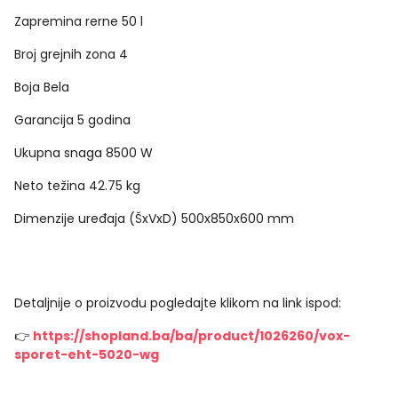
Zapremina rerne
50 l
Broj grejnih zona
4
Boja
Bela
Garancija
5 godina
Ukupna snaga
8500 W
Neto težina
42.75 kg
Dimenzije uređaja (ŠxVxD)
500x850x600 mm
Detaljnije o proizvodu pogledajte klikom na link ispod:
👉
https://shopland.ba/ba/product/1026260/vox-
sporet-eht-5020-wg