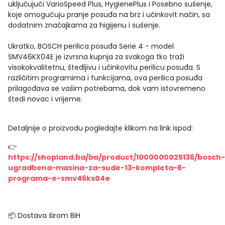
uključujući VarioSpeed Plus, HygienePlus i Posebno sušenje,
koje omogućuju pranje posuđa na brz i učinkovit način, sa
dodatnim značajkama za higijenu i sušenje.
Ukratko, BOSCH perilica posuđa Serie 4 - model
SMV46KX04E je izvrsna kupnja za svakoga tko traži
visokokvalitetnu, štedljivu i učinkovitu perilicu posuđa. S
različitim programima i funkcijama, ova perilica posuđa
prilagođava se vašim potrebama, dok vam istovremeno
štedi novac i vrijeme.
Detaljnije o proizvodu pogledajte klikom na link ispod:
👉
https://shopland.ba/ba/product/1000000025136/bosch-
ugradbena-masina-za-sude-13-kompleta-6-
programa-e-smv46kx04e
📦 Dostava širom BiH