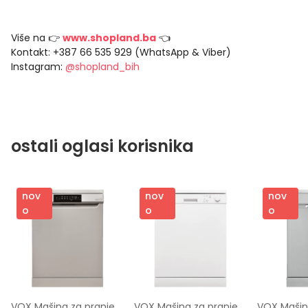
Više na 👉
www.shopland.ba
👈
Kontakt: +387 66 535 929 (WhatsApp & Viber)
Instagram:
@shopland_bih
ostali oglasi korisnika
nov
nov
nov
o
o
o
VOX Mašina za pranje 
VOX Mašina za pranje 
VOX Mašina