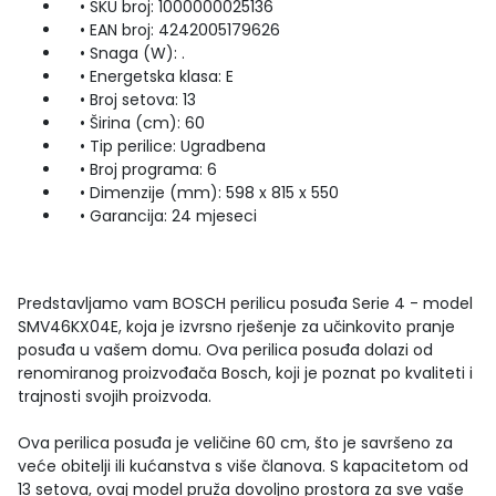
• SKU broj: 1000000025136
• EAN broj: 4242005179626
• Snaga (W): .
• Energetska klasa: E
• Broj setova: 13
• Širina (cm): 60
• Tip perilice: Ugradbena
• Broj programa: 6
• Dimenzije (mm): 598 x 815 x 550
• Garancija: 24 mjeseci
Predstavljamo vam BOSCH perilicu posuđa Serie 4 - model
SMV46KX04E, koja je izvrsno rješenje za učinkovito pranje
posuđa u vašem domu. Ova perilica posuđa dolazi od
renomiranog proizvođača Bosch, koji je poznat po kvaliteti i
trajnosti svojih proizvoda.
Ova perilica posuđa je veličine 60 cm, što je savršeno za
veće obitelji ili kućanstva s više članova. S kapacitetom od
13 setova, ovaj model pruža dovoljno prostora za sve vaše