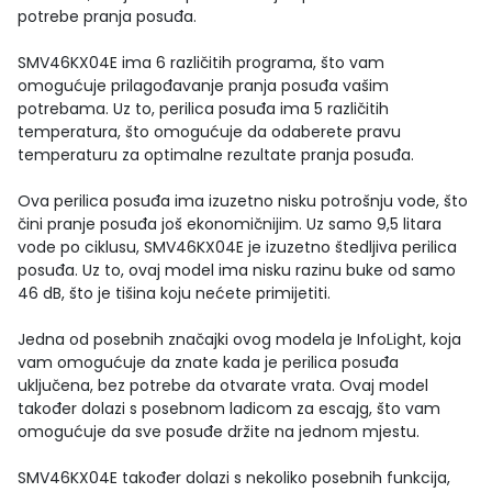
potrebe pranja posuđa.
SMV46KX04E ima 6 različitih programa, što vam
omogućuje prilagođavanje pranja posuđa vašim
potrebama. Uz to, perilica posuđa ima 5 različitih
temperatura, što omogućuje da odaberete pravu
temperaturu za optimalne rezultate pranja posuđa.
Ova perilica posuđa ima izuzetno nisku potrošnju vode, što
čini pranje posuđa još ekonomičnijim. Uz samo 9,5 litara
vode po ciklusu, SMV46KX04E je izuzetno štedljiva perilica
posuđa. Uz to, ovaj model ima nisku razinu buke od samo
46 dB, što je tišina koju nećete primijetiti.
Jedna od posebnih značajki ovog modela je InfoLight, koja
vam omogućuje da znate kada je perilica posuđa
uključena, bez potrebe da otvarate vrata. Ovaj model
također dolazi s posebnom ladicom za escajg, što vam
omogućuje da sve posuđe držite na jednom mjestu.
SMV46KX04E također dolazi s nekoliko posebnih funkcija,