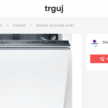
trguj
ka
>
Kuhinja
>
Mašine za pranje suđa
Sh