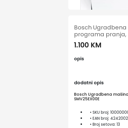
Bosch Ugradbena m
programa pranja,
1.100 KM
opis
dodatni opis
Bosch Ugradbena mašina z
SMV25EX00E
• SKU broj: 1000000
• EAN broj: 424200
• Broj setova: 13