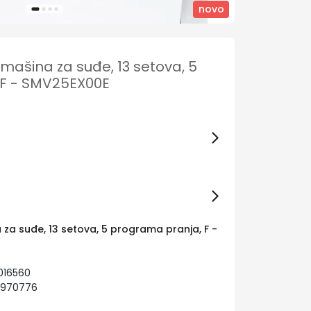
novo
ašina za suđe, 13 setova, 5
 F - SMV25EX00E
a suđe, 13 setova, 5 programa pranja, F -
016560
2970776