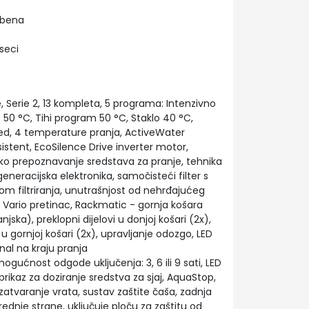
dbena
seci
Serie 2, 13 kompleta, 5 programa: Intenzivno
50 °C, Tihi program 50 °C, Staklo 40 °C,
ed, 4 temperature pranja, ActiveWater
asistent, EcoSilence Drive inverter motor,
ko prepoznavanje sredstava za pranje, tehnika
eneracijska elektronika, samočisteći filter s
om filtriranja, unutrašnjost od nehrđajućeg
o, Vario pretinac, Rackmatic - gornja košara
jska), preklopni dijelovi u donjoj košari (2x),
u gornjoj košari (2x), upravljanje odozgo, LED
nal na kraju pranja
ogućnost odgode uključenja: 3, 6 ili 9 sati, LED
 prikaz za doziranje sredstva za sjaj, AquaStop,
 zatvaranje vrata, sustav zaštite čaša, zadnja
dnje strane, uključuje ploču za zaštitu od