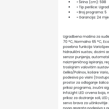
• Širina (cm): 598
• Tip perilice: Ugra
• Broj programa: 5
• Garancija: 24 mje
Ugradbena mašina za suđe, 
70 °C, Normalno 65 °C, Eco 
posebna funkcija VarioSpe
hidraulični sustav, dozirni 
senzor punjenja, automats
naizmjeničnog ispiranja, reg
troslojnim valovitim sustav
čelika/Polinox, košare Vari
podesiva po visini (trostupan
prostor za odlaganje šalica 
prikaz programa, zvučni sig
InfoLight LED crvena boja, m
prikaz za doziranje soli, LED
servo brava za učinkovitije
noga aparata podesiva s pre