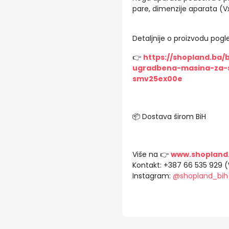
pare, dimenzije aparata (Vx
Detaljnije o proizvodu pogle
👉
https://shopland.ba
ugradbena-masina-za-s
smv25ex00e
📦 Dostava širom BiH
Više na 👉
www.shopland
Kontakt: +387 66 535 929 
Instagram:
@shopland_bih