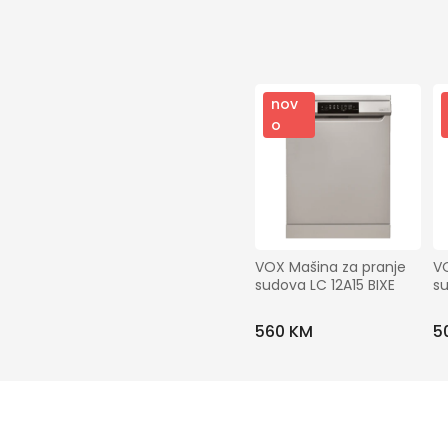
nov
o
VOX Mašina za pranje 
VO
sudova LC 12A15 BIXE
su
560 KM
5