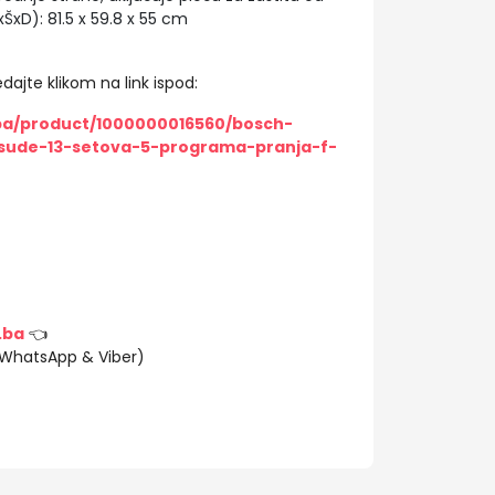
ŠxD): 81.5 x 59.8 x 55 cm
dajte klikom na link ispod:
/ba/product/1000000016560/bosch-
ude-13-setova-5-programa-pranja-f-
.ba
👈
(WhatsApp & Viber)