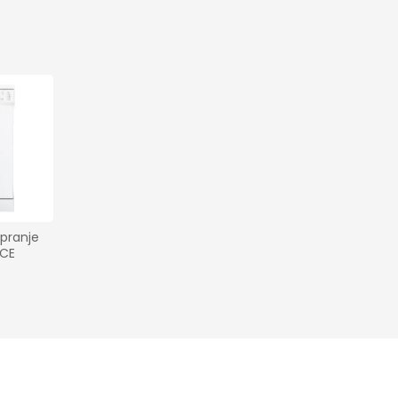
pranje 
5CE