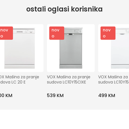
ostali oglasi korisnika
nov
nov
nov
o
o
o
X Mašina za pranje 
VOX Mašina za pranje 
VOX Mašina za 
dova LC 20 E
sudova LC10Y15CIXE
sudova LC10Y1
00 KM
539 KM
499 KM