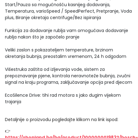
Start/Pauza sa mogućnošću kasnijeg dodavanja,
Temperatura, varioSpeed / SpeedPerfect, Pretpranje, Voda
plus, Biranje okretaja centrifuge/Bez ispiranja
Funkcija za dodavanje rublja vam omogućava dodavanje
rublja nakon što je započelo pranje
Veliki zaslon s pokazateljem temperature, brzinom
okretanja bubnja, preostalim vremenom, 24 h odgodom
Višestruka zaštita od izljevanja vode, sistem za
prepoznavanje pjene, kontrola neravnoteže bubnja, zvučni
signal na kraju programa, zaključavanje opcija pred djecom
EcoSilence Drive: tihi rad motora s jako dugim vijekom
trajanja
Detaljnije o proizvodu pogledajte klikom na link ispod:
👉
https://shopland.ba/ba/product/1000000019832/bosch-