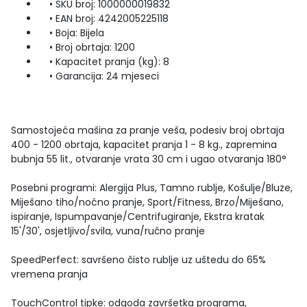
• SKU broj: 1000000019832
• EAN broj: 4242005225118
• Boja: Bijela
• Broj obrtaja: 1200
• Kapacitet pranja (kg): 8
• Garancija: 24 mjeseci
Samostojeća mašina za pranje veša, podesiv broj obrtaja
400 - 1200 obrtaja, kapacitet pranja 1 - 8 kg., zapremina
bubnja 55 lit., otvaranje vrata 30 cm i ugao otvaranja 180°
Posebni programi: Alergija Plus, Tamno rublje, Košulje/Bluze,
Miješano tiho/noćno pranje, Sport/Fitness, Brzo/Miješano,
ispiranje, Ispumpavanje/Centrifugiranje, Ekstra kratak
15'/30', osjetljivo/svila, vuna/ručno pranje
SpeedPerfect: savršeno čisto rublje uz uštedu do 65%
vremena pranja
TouchControl tipke: odgoda završetka programa,