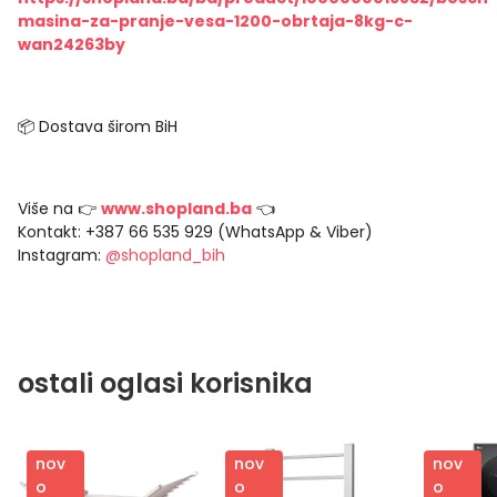
masina-za-pranje-vesa-1200-obrtaja-8kg-c-
wan24263by
📦 Dostava širom BiH
Više na 👉
www.shopland.ba
👈
Kontakt: +387 66 535 929 (WhatsApp & Viber)
Instagram:
@shopland_bih
ostali oglasi korisnika
nov
nov
nov
o
o
o