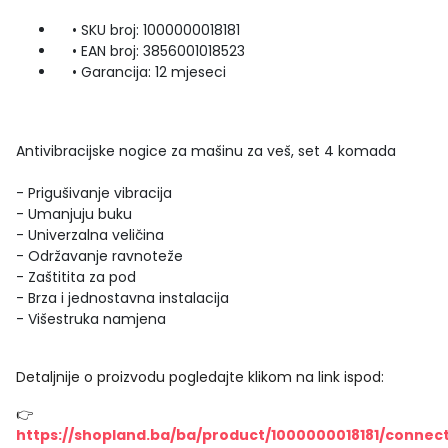
• SKU broj: 1000000018181
• EAN broj: 3856001018523
• Garancija: 12 mjeseci
Antivibracijske nogice za mašinu za veš, set 4 komada
- Prigušivanje vibracija
- Umanjuju buku
- Univerzalna veličina
- Održavanje ravnoteže
- Zaštitita za pod
- Brza i jednostavna instalacija
- Višestruka namjena
Detaljnije o proizvodu pogledajte klikom na link ispod:
👉
https://shopland.ba/ba/product/1000000018181/connec