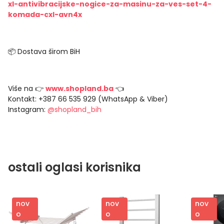
xl-antivibracijske-nogice-za-masinu-za-ves-set-4-
komada-cxl-avn4x
📦 Dostava širom BiH
Više na 👉
www.shopland.ba
👈
Kontakt: +387 66 535 929 (WhatsApp & Viber)
Instagram:
@shopland_bih
ostali oglasi korisnika
nov
nov
nov
o
o
o