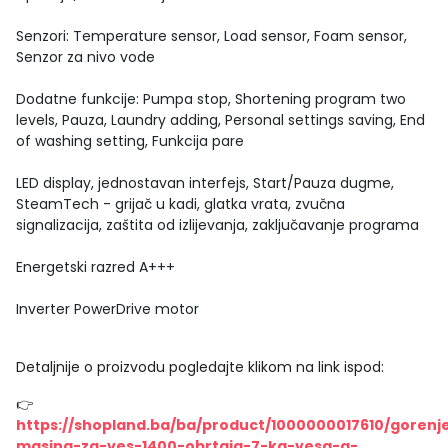
Senzori: Temperature sensor, Load sensor, Foam sensor,
Senzor za nivo vode
Dodatne funkcije: Pumpa stop, Shortening program two
levels, Pauza, Laundry adding, Personal settings saving, End
of washing setting, Funkcija pare
LED display, jednostavan interfejs, Start/Pauza dugme,
SteamTech - grijač u kadi, glatka vrata, zvučna
signalizacija, zaštita od izlijevanja, zaključavanje programa
Energetski razred A+++
Inverter PowerDrive motor
Detaljnije o proizvodu pogledajte klikom na link ispod:
👉
https://shopland.ba/ba/product/1000000017610/gorenj
masina-za-ves-1400-obrtaja-7-kg-vesa-a-