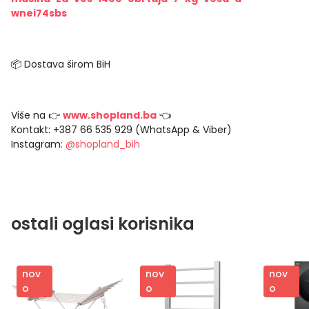
wnei74sbs
📦 Dostava širom BiH
Više na 👉
www.shopland.ba
👈
Kontakt: +387 66 535 929 (WhatsApp & Viber)
Instagram:
@shopland_bih
ostali oglasi korisnika
nov
nov
nov
o
o
o