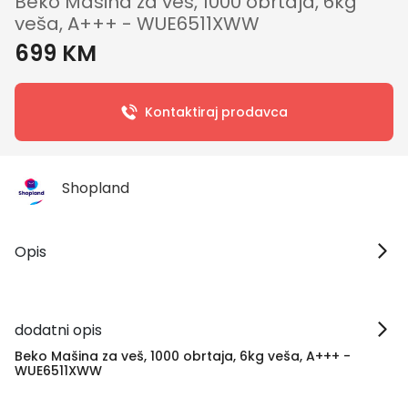
Beko Mašina za veš, 1000 obrtaja, 6kg
veša, A+++ - WUE6511XWW
699 KM
Kontaktiraj prodavca
Shopland
Opis
dodatni opis
Beko Mašina za veš, 1000 obrtaja, 6kg veša, A+++ -
WUE6511XWW