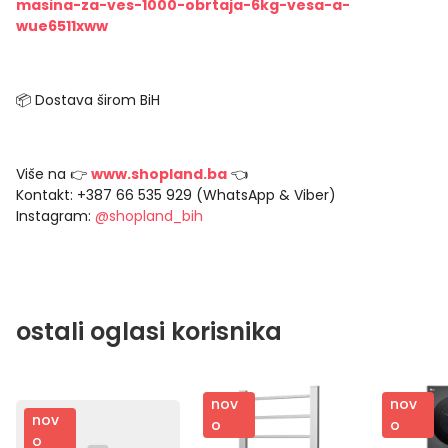
masina-za-ves-1000-obrtaja-6kg-vesa-a-
wue6511xww
📦 Dostava širom BiH
Više na 👉
www.shopland.ba
👈
Kontakt: +387 66 535 929 (WhatsApp & Viber)
Instagram:
@shopland_bih
ostali oglasi korisnika
nov
nov
nov
o
o
o