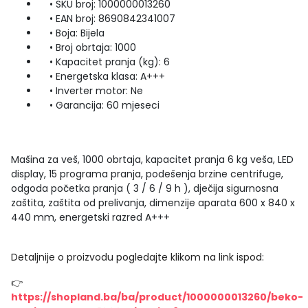
• SKU broj: 1000000013260
• EAN broj: 8690842341007
• Boja: Bijela
• Broj obrtaja: 1000
• Kapacitet pranja (kg): 6
• Energetska klasa: A+++
• Inverter motor: Ne
• Garancija: 60 mjeseci
Mašina za veš, 1000 obrtaja, kapacitet pranja 6 kg veša, LED
display, 15 programa pranja, podešenja brzine centrifuge,
odgoda početka pranja ( 3 / 6 / 9 h ), dječija sigurnosna
zaštita, zaštita od prelivanja, dimenzije aparata 600 x 840 x
440 mm, energetski razred A+++
Detaljnije o proizvodu pogledajte klikom na link ispod:
👉
https://shopland.ba/ba/product/1000000013260/beko-