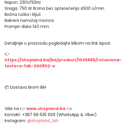
Napon: 230V/50Hz
Snaga: 750 W Brzina bez opterećenja 4500 o/min
Bočna ručka i ključ
Bakreni namotaj motora
Promjer diska 140 mm
Detaljnije o proizvodu pogledajte klikom na link ispod:
👉
https://shopland.ba/ba/product/1026666/rotaciona-
testera-fdk-200802-e
📦 Dostava širom BiH
Više na 👉
www.shopland.ba
👈
Kontakt: +387 66 535 929 (WhatsApp & Viber)
Instagram:
@shopland_bih