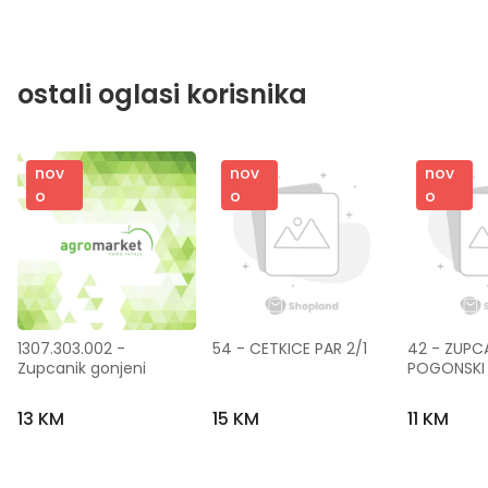
ostali oglasi korisnika
nov
nov
nov
o
o
o
1307.303.002 - 
54 - CETKICE PAR 2/1
42 - ZUPCA
Zupcanik gonjeni
POGONSKI
13 KM
15 KM
11 KM