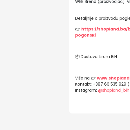
WEB Brend (proizvodjac): Vi
Detaljnije o proizvodu pogle
👉
https://shopland.ba
pogonski
📦 Dostava širom BiH
Više na 👉
www.shopland
Kontakt: +387 66 535 929 
Instagram:
@shopland_bih