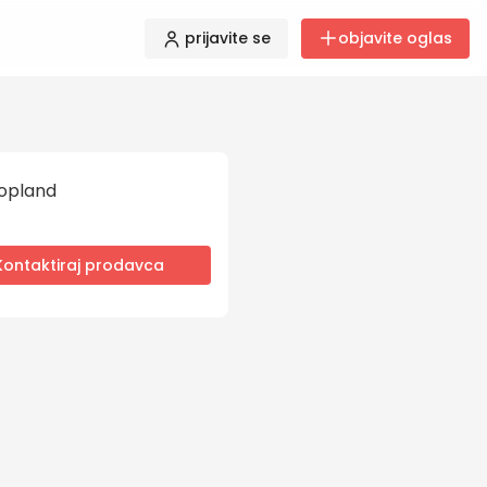
prijavite se
objavite oglas
opland
Kontaktiraj prodavca