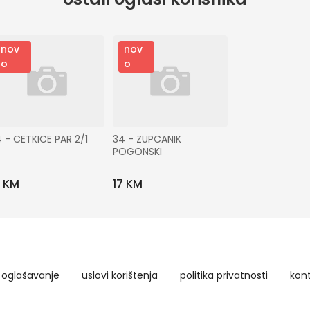
nov
nov
o
o
 - CETKICE PAR 2/1
34 - ZUPCANIK 
POGONSKI
5 KM
17 KM
oglašavanje
uslovi korištenja
politika privatnosti
kon