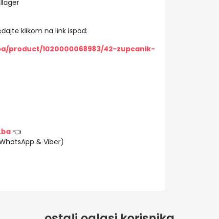
llager
dajte klikom na link ispod:
/ba/product/1020000068983/42-zupcanik-
.ba
👈
(WhatsApp & Viber)
ostali oglasi korisnika