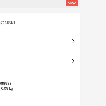
novo
GONSKI
0068983
 0.09 kg