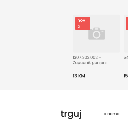
nov
o
1307.303.002 - 
54
Zupcanik gonjeni
13 KM
1
trguj
o nama