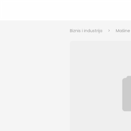
Biznis i industrija
>
Mašine i