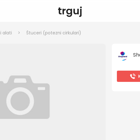
trguj
 alati
>
Štuceri (potezni cirkulari)
Sh