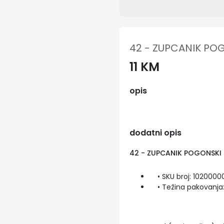
42 - ZUPCANIK PO
11 KM
opis
dodatni opis
42 - ZUPCANIK POGONSKI
• SKU broj: 102000
• Težina pakovanja: