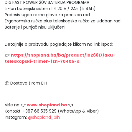
Dio FAST POWER 20V BATERIJA PROGRAMA
Li-Ion baterijski sistem 1 × 20 V / 2Ah (ili 4Ah)
Podesiv ugao rezne glave za precizan rad
Ergonomska ručka plus teleskopska ručka za udoban rad
Baterije i punjač nisu uključeni
Detaljnije o proizvodu pogledajte klikom na link ispod:
👉
https://shopland.ba/ba/product/1026617/aku-
teleskopski-trimer-fzn-70405-o
📦 Dostava širom BiH
Više na 👉
www.shopland.ba
👈
Kontakt: +387 66 535 929 (WhatsApp & Viber)
Instagram:
@shopland_bih