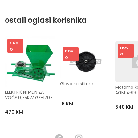
ostali oglasi korisnika
nov
nov
o
nov
o
o
Glava sa silkom
Motorna ko
ELEKTRIČNI MLIN ZA 
AGM 4619
VOĆE 0,75KW GF-1707
16 KM
540 KM
470 KM