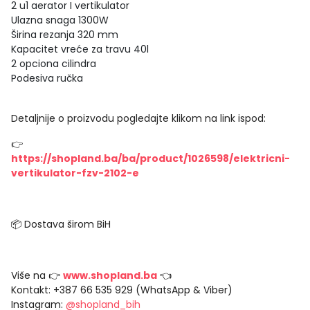
2 u1 aerator I vertikulator
Ulazna snaga 1300W
Širina rezanja 320 mm
Kapacitet vreće za travu 40l
2 opciona cilindra
Podesiva ručka
Detaljnije o proizvodu pogledajte klikom na link ispod:
👉
https://shopland.ba/ba/product/1026598/elektricni-
vertikulator-fzv-2102-e
📦 Dostava širom BiH
Više na 👉
www.shopland.ba
👈
Kontakt: +387 66 535 929 (WhatsApp & Viber)
Instagram:
@shopland_bih