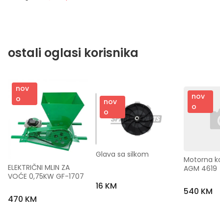
ostali oglasi korisnika
nov
nov
o
nov
o
o
Glava sa silkom
Motorna ko
ELEKTRIČNI MLIN ZA 
AGM 4619
VOĆE 0,75KW GF-1707
16 KM
540 KM
470 KM