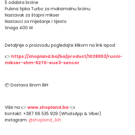
5 odabira brzine
Pulsna tipka Turbo za maksimalnu brzinu
Nastavak za štapni mikser
Nastavci za miješanje i tijesto
Snaga 400 W
Detaljnije o proizvodu pogledajte klikom na link ispod:
👉
https://shopland.ba/ba/product/1026553/rucni-
mikser-shm-5270-eue3-sencor
📦 Dostava širom BiH
Više na 👉
www.shopland.ba
👈
Kontakt: +387 66 535 929 (WhatsApp & Viber)
Instagram:
@shopland_bih