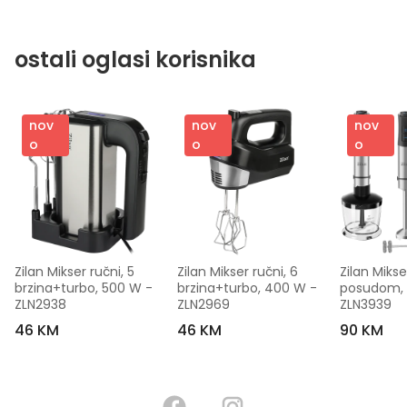
ostali oglasi korisnika
nov
nov
nov
o
o
o
Zilan Mikser ručni, 5 
Zilan Mikser ručni, 6 
Zilan Mikse
brzina+turbo, 500 W - 
brzina+turbo, 400 W - 
posudom, 5
ZLN2938
ZLN2969
ZLN3939
46 KM
46 KM
90 KM