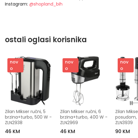
Instagram:
@shopland_bih
ostali oglasi korisnika
nov
nov
nov
o
o
o
Zilan Mikser ručni, 5 
Zilan Mikser ručni, 6 
Zilan Mikse
brzina+turbo, 500 W - 
brzina+turbo, 400 W - 
posudom, 5
ZLN2938
ZLN2969
ZLN3939
46 KM
46 KM
90 KM