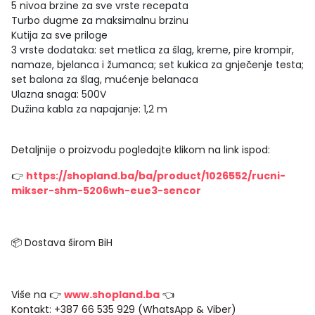
5 nivoa brzine za sve vrste recepata
Turbo dugme za maksimalnu brzinu
Kutija za sve priloge
3 vrste dodataka: set metlica za šlag, kreme, pire krompir,
namaze, bjelanca i žumanca; set kukica za gnječenje testa;
set balona za šlag, mućenje belanaca
Ulazna snaga: 500V
Dužina kabla za napajanje: 1,2 m
Detaljnije o proizvodu pogledajte klikom na link ispod:
👉
https://shopland.ba/ba/product/1026552/rucni-
mikser-shm-5206wh-eue3-sencor
📦 Dostava širom BiH
Više na 👉
www.shopland.ba
👈
Kontakt: +387 66 535 929 (WhatsApp & Viber)