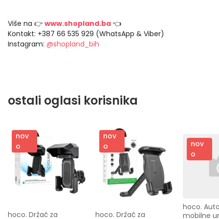
Više na 👉
www.shopland.ba
👈
Kontakt: +387 66 535 929 (WhatsApp & Viber)
Instagram:
@shopland_bih
ostali oglasi korisnika
nov
nov
nov
o
o
o
hoco. Auto
hoco. Držač za 
hoco. Držač za 
mobilne ur