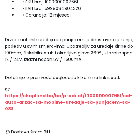
• SKU broj: 1000000007661
• EAN broj: 5999084904326
• Garancija: 12 mjeseci
Držač mobilnih uređaja sa punjačem, jednostavno rješenje,
podesiv u svim smjerovima, upotrebljiv za uređaje širine do
100mm, fleksibilni stub i okretljiva glava 360° , ulazni napon
12 / 24V, izlazni napon 5V / 1.500mA
Detaljnije o proizvodu pogledajte klikom na link ispod:
👉
https://shopland.ba/ba/product/1000000007661/sal-
auto-drzac-za-mobilne-uredaje-sa-punjacem-sa-
038
📦 Dostava širom BiH