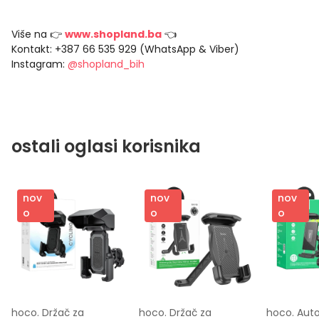
Više na 👉
www.shopland.ba
👈
Kontakt: +387 66 535 929 (WhatsApp & Viber)
Instagram:
@shopland_bih
ostali oglasi korisnika
nov
nov
nov
o
o
o
hoco. Držač za 
hoco. Držač za 
hoco. Auto