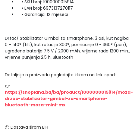
• SKU broj: 1000000015914
• EAN broj: 6973137270117
• Garancija: 12 mjeseci
Držač/ Stabilizator Gimbal za smartphone, 3 osi, kut nagiba
0 - 140° (tilt), kut rotacije 300°, pomicanje 0 - 360° (pan),
ugrađena baterija 7.5 V / 2000 mAh, vrijeme rada 1200 min.,
vrijeme punjenja 2.5 h, Bluetooth
Detaljnije o proizvodu pogledajte klikom na link ispod:
👉
https://shopland.ba/ba/product/1000000015914/moza-
drzac-stabilizator-gimbal-za-smartphone-
bluetooth-moza-mini-mx
📦 Dostava širom BiH