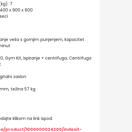
kg): 7
400 x 900 x 600
seci
nje veša s gornjim punjenjem, kapacitet
/minut
0, Gym Kit, Ispiranje + centrifuga, Centrifuga
C
gitalni zaslon
 mm, težina 57 kg
dajte klikom na link ispod:
ba/product/1000000024200/indesit-