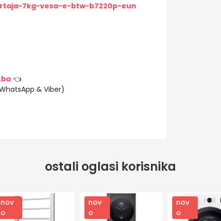
rtaja-7kg-vesa-e-btw-b7220p-eun
.ba
👈
(WhatsApp & Viber)
ostali oglasi korisnika
nov
nov
nov
o
o
o