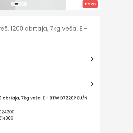
novo
eš, 1200 obrtaja, 7kg veša, E -
00 obrtaja, 7kg veša, E - BTW B7220P EU/N
0024200
614389