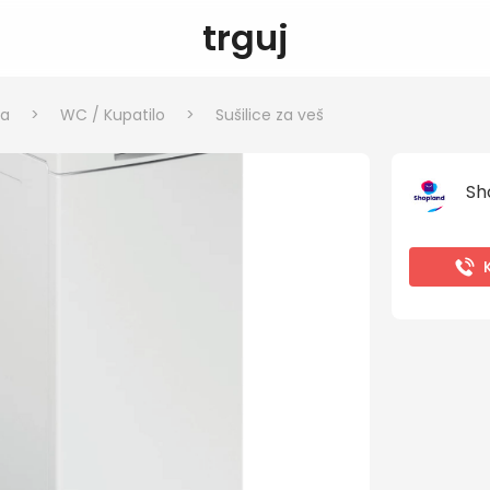
trguj
ka
>
WC / Kupatilo
>
Sušilice za veš
Sh