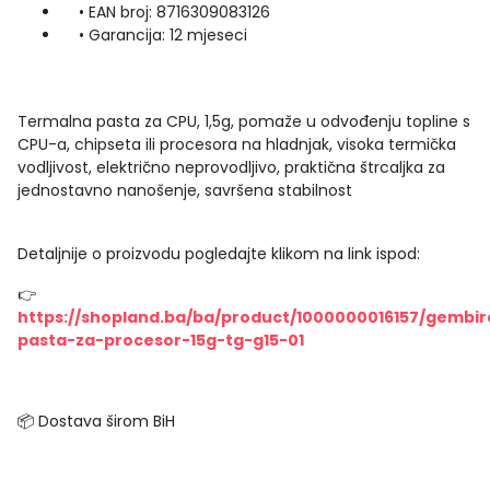
• EAN broj: 8716309083126
• Garancija: 12 mjeseci
Termalna pasta za CPU, 1,5g, pomaže u odvođenju topline s
CPU-a, chipseta ili procesora na hladnjak, visoka termička
vodljivost, električno neprovodljivo, praktična štrcaljka za
jednostavno nanošenje, savršena stabilnost
Detaljnije o proizvodu pogledajte klikom na link ispod:
👉
https://shopland.ba/ba/product/1000000016157/gembir
pasta-za-procesor-15g-tg-g15-01
📦 Dostava širom BiH