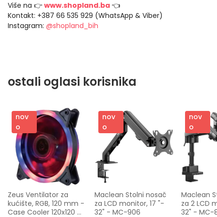
Više na 👉
www.shopland.ba
👈
Kontakt: +387 66 535 929 (WhatsApp & Viber)
Instagram:
@shopland_bih
ostali oglasi korisnika
nov
nov
nov
o
o
o
Zeus Ventilator za 
Maclean Stolni nosač 
Maclean St
kućište, RGB, 120 mm - 
za LCD monitor, 17 "- 
za 2 LCD mo
Case Cooler 120x120 
32" - MC-906
32" - MC-