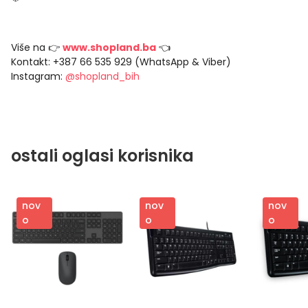
Više na 👉
www.shopland.ba
👈
Kontakt: +387 66 535 929 (WhatsApp & Viber)
Instagram:
@shopland_bih
ostali oglasi korisnika
nov
nov
nov
o
o
o