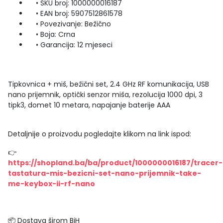
• SKU broj: 1000000016187
• EAN broj: 5907512861578
• Povezivanje: Bežično
• Boja: Crna
• Garancija: 12 mjeseci
Tipkovnica + miš, bežični set, 2.4 GHz RF komunikacija, USB
nano prijemnik, optički senzor miša, rezolucija 1000 dpi, 3
tipk3, domet 10 metara, napajanje baterije AAA
Detaljnije o proizvodu pogledajte klikom na link ispod:
👉
https://shopland.ba/ba/product/1000000016187/tracer-
tastatura-mis-bezicni-set-nano-prijemnik-take-
me-keybox-ii-rf-nano
📦 Dostava širom BiH