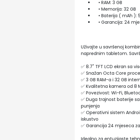
• RAM: 3 GB
• Memorija: 32 GB
• Baterija ( mAh ): 
• Garancija: 24 mje
Uživajte u savršenoj kombin
naprednim tabletom. Savršen
✅ 8.7" TFT LCD ekran sa vi
✅ Snažan Octa Core proces
✅ 3 GB RAM-a i 32 GB inter
✅ Kvalitetna kamera od 8 Mp
✅ Povezivost: Wi-Fi, Blueto
✅ Duga trajnost baterije s
punjenja
✅ Operativni sistem Android
iskustvo
✅ Garancija 24 mjeseca za
Idealno za entuzijaste tehno