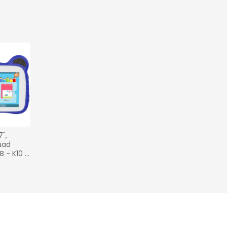
", 
uad 
 - K10 