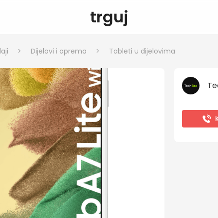
trguj
aji
>
Dijelovi i oprema
>
Tableti u dijelovima
Te