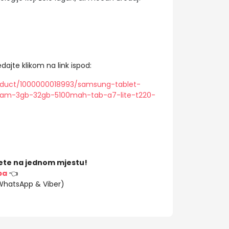
dajte klikom na link ispod:
oduct/1000000018993/samsung-tablet-
am-3gb-32gb-5100mah-tab-a7-lite-t220-
ete na jednom mjestu!
ba
👈
(WhatsApp & Viber)