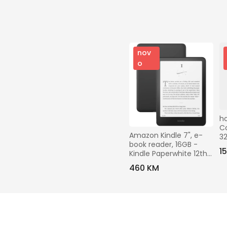
nov
o
ho
Co
Amazon Kindle 7", e-
32
book reader, 16GB - 
Bl
1
Kindle Paperwhite 12th 
Gen 2024
460 KM