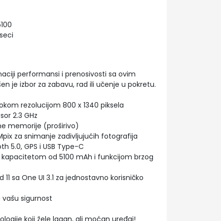
5100
seci
aciji performansi i prenosivosti sa ovim
 je izbor za zabavu, rad ili učenje u pokretu.
sokom rezolucijom 800 x 1340 piksela
or 2.3 GHz
ne memorije (proširivo)
ix za snimanje zadivljujućih fotografija
oth 5.0, GPS i USB Type-C
a kapacitetom od 5100 mAh i funkcijom brzog
 11 sa One UI 3.1 za jednostavno korisničko
 vašu sigurnost
logije koji žele lagan, ali moćan uređaj!