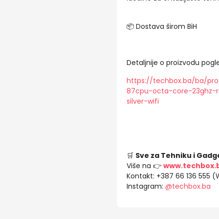
📦 Dostava širom BiH
Detaljnije o proizvodu pogle
https://techbox.ba/ba/pr
87cpu-octa-core-23ghz-r
silver-wifi
🛒
Sve za Tehniku i Gadg
Više na 👉
www.techbox.
Kontakt: +387 66 136 555 
Instagram:
@techbox.ba