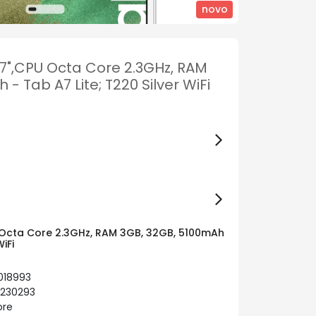
novo
7",CPU Octa Core 2.3GHz, RAM
- Tab A7 Lite; T220 Silver WiFi
 Octa Core 2.3GHz, RAM 3GB, 32GB, 5100mAh
iFi
018993
2230293
ore