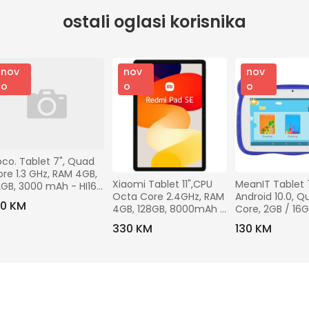
ostali oglasi korisnika
nov
nov
nov
o
o
o
co. Tablet 7", Quad 
re 1.3 GHz, RAM 4GB, 
Xiaomi Tablet 11",CPU 
MeanIT Tablet 7
GB, 3000 mAh - HI16 
Octa Core 2.4GHz, RAM 
Android 10.0, Q
ue
50 KM
4GB, 128GB, 8000mAh 
Core, 2GB / 16GB
- Redmi Pad SE 
PLUS KIDS
330 KM
130 KM
4GB/128GB Mint Green