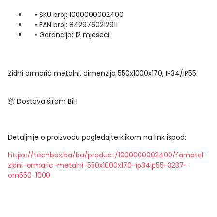
• SKU broj: 1000000002400
• EAN broj: 8429760212911
• Garancija: 12 mjeseci
Zidni ormarić metalni, dimenzija 550x1000x170, IP34/IP55.
📦 Dostava širom BiH
Detaljnije o proizvodu pogledajte klikom na link ispod:
https://techbox.ba/ba/product/1000000002400/famatel-
zidni-ormaric-metalni-550x1000x170-ip34ip55-3237-
om550-1000