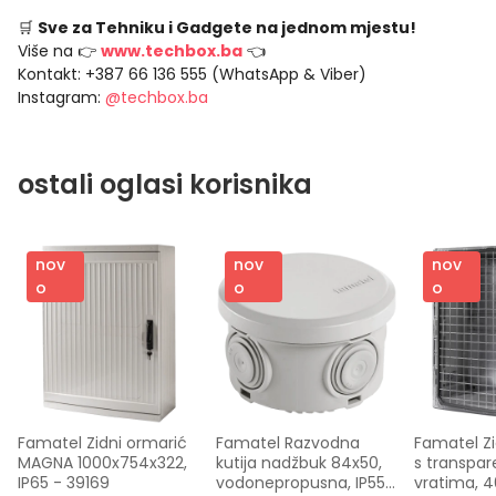
🛒
Sve za Tehniku i Gadgete na jednom mjestu!
Više na 👉
www.techbox.ba
👈
Kontakt: +387 66 136 555 (WhatsApp & Viber)
Instagram:
@techbox.ba
ostali oglasi korisnika
nov
nov
nov
o
o
o
Famatel Zidni ormarić 
Famatel Razvodna 
Famatel Zi
MAGNA 1000x754x322, 
kutija nadžbuk 84x50, 
s transpar
IP65 - 39169
vodonepropusna, IP55 
vratima, 4