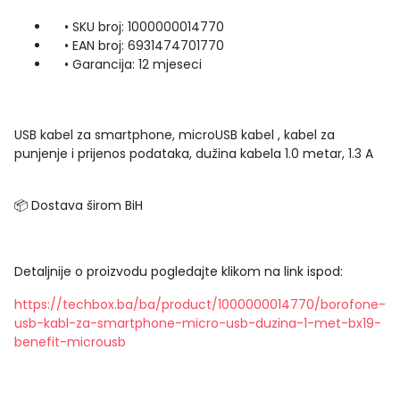
• SKU broj: 1000000014770
• EAN broj: 6931474701770
• Garancija: 12 mjeseci
USB kabel za smartphone, microUSB kabel , kabel za
punjenje i prijenos podataka, dužina kabela 1.0 metar, 1.3 A
📦 Dostava širom BiH
Detaljnije o proizvodu pogledajte klikom na link ispod:
https://techbox.ba/ba/product/1000000014770/borofone-
usb-kabl-za-smartphone-micro-usb-duzina-1-met-bx19-
benefit-microusb