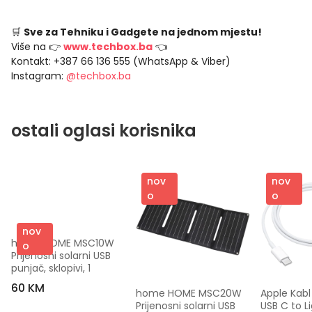
🛒
Sve za Tehniku i Gadgete na jednom mjestu!
Više na 👉
www.techbox.ba
👈
Kontakt: +387 66 136 555 (WhatsApp & Viber)
Instagram:
@techbox.ba
ostali oglasi korisnika
nov
nov
o
o
nov
home HOME MSC10W 
o
Prijenosni solarni USB 
punjač, sklopivi, 1
60 KM
home HOME MSC20W 
Apple Kabl
Prijenosni solarni USB 
USB C to Li