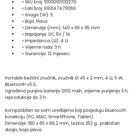
• SKU broj: 1000000012270
• EAN broj: 6931474711069
• Snaga (W): 5
• Boja: Plava
• Dimenzije (mm): 140 x 65 x 95 mm
• Napajanje: DC 5V / 1A
• Impedanca (Ω): 4 Ω
• Vrijeme rada: 3 h
• Garancija: 12 mjeseci
Portable bežični zvučnik, zvučnik Ø 45 x 2 mm, 4 Ω, 5 W,
Bluetooth v5.0,
Ugrađena punjiva baterija 1200 mAh, vrijeme punjenja 3 h,
reprodukcija do 3 h.
Kompatibilan sa svim uređajima koji posjeduju bluetooth
konekciju (PC, MAC, SmartPhone, Tablet).
Dimenzije: 180 x 65 x 66.2 mm, težina 352 g., praktičan
dizajn, boja plava