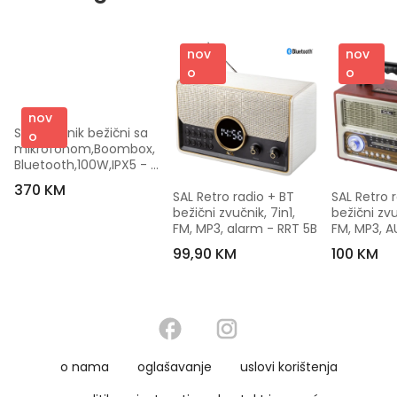
nov
nov
o
o
nov
SAL Zvučnik bežični sa 
o
mikrofonom,Boombox,
Bluetooth,100W,IPX5 - 
PARCUBE
370 KM
SAL Retro radio + BT 
SAL Retro r
bežični zvučnik, 7in1, 
bežični zvuč
FM, MP3, alarm - RRT 5B
FM, MP3, A
99,90 KM
100 KM
o nama
oglašavanje
uslovi korištenja