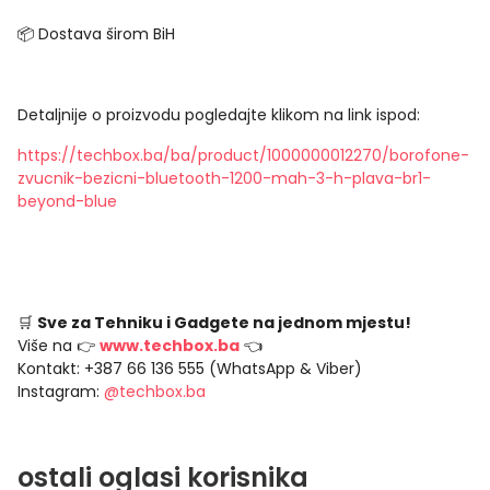
📦 Dostava širom BiH
Detaljnije o proizvodu pogledajte klikom na link ispod:
https://techbox.ba/ba/product/1000000012270/borofone-
zvucnik-bezicni-bluetooth-1200-mah-3-h-plava-br1-
beyond-blue
🛒
Sve za Tehniku i Gadgete na jednom mjestu!
Više na 👉
www.techbox.ba
👈
Kontakt: +387 66 136 555 (WhatsApp & Viber)
Instagram:
@techbox.ba
ostali oglasi korisnika