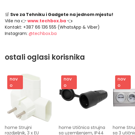
🛒
Sve za Tehniku i Gadgete na jednom mjestu!
Više na 👉
www.techbox.ba
👈
Kontakt: +387 66 136 555 (WhatsApp & Viber)
Instagram:
@techbox.ba
ostali oglasi korisnika
nov
nov
nov
o
o
o
home Strujni 
home Utičnica strujna 
home Strujn
razdjeljnik, 3 x EU 
sa uzemljenjem, IP44 
sa 3 utični