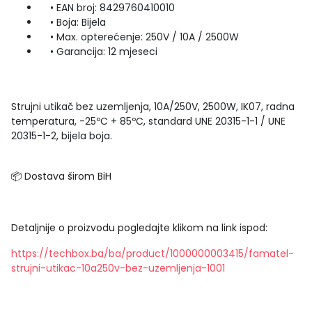
• EAN broj: 8429760410010
• Boja: Bijela
• Max. opterećenje: 250V / 10A / 2500W
• Garancija: 12 mjeseci
Strujni utikač bez uzemljenja, 10A/250V, 2500W, IK07, radna
temperatura, -25ºC + 85ºC, standard UNE 20315-1-1 / UNE
20315-1-2, bijela boja.
📦 Dostava širom BiH
Detaljnije o proizvodu pogledajte klikom na link ispod:
https://techbox.ba/ba/product/1000000003415/famatel-
strujni-utikac-10a250v-bez-uzemljenja-1001