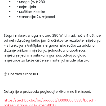
• Snaga (W): 280
• Boja: Bijela
• Kućište: Plastika
• Garancija: 24 mjeseci
Štapni mikser, snaga motora 280 W, tih rad, nož s 4 oštrice
od nehrđajućeg čelika jamči učinkovite rezultate miješanja
- s funkcijom AntiSplash, ergonomska ručka za udobno
držanje prilikom miješanja, jednostavna upotreba,
miješanje jednim pritiskom gumba, odvojiva glava
miješalice za lakše čišćenje, materijal izrade plastika
📦 Dostava širom BiH
Detaljnije o proizvodu pogledajte klikom na link ispod:
https://techbox.ba/ba/product/1000000015885/bosch-
mikser-stapni-280w-msm6b100