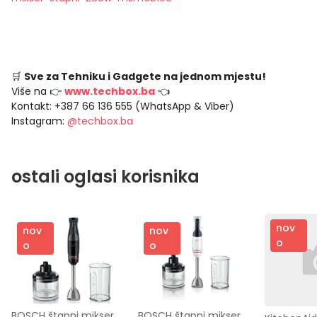
🛒
Sve za Tehniku i Gadgete na jednom mjestu!
Više na 👉
www.techbox.ba
👈
Kontakt: +387 66 136 555 (WhatsApp & Viber)
Instagram:
@techbox.ba
ostali oglasi korisnika
nov
nov
nov
o
o
o
BOSCH štapni mikser 
BOSCH štapni mikser 