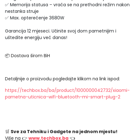
✅ Memorija statusa – vraća se na prethodni režim nakon
nestanka struje
✅ Max. opterećenje 3680W
Garancija 12 mjeseci. Učinite svoj dom pametnijim i
uštedite energiju već danas!
📦 Dostava širom BiH
Detaljnije o proizvodu pogledajte klikom na link ispod:
https://techbox.ba/ba/product/1000000042732/xiaomi-
pametna-uticnica-wifi-bluetooth-mi-smart-plug-2
🛒
Sve za Tehniku i Gadgete na jednom mjestu!
Više na 👉
www.techbox.ba
👈