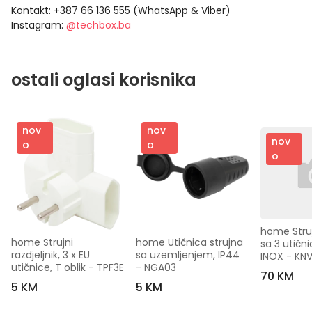
Kontakt: +387 66 136 555 (WhatsApp & Viber)
Instagram:
@techbox.ba
ostali oglasi korisnika
nov
nov
nov
o
o
o
home Strujn
home Strujni 
home Utičnica strujna 
sa 3 utični
razdjeljnik, 3 x EU 
sa uzemljenjem, IP44 
INOX - KN
utičnice, T oblik - TPF3E
- NGA03
70 KM
5 KM
5 KM