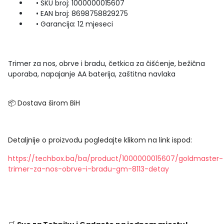
• SKU broj: 1000000015607
• EAN broj: 8698758829275
• Garancija: 12 mjeseci
Trimer za nos, obrve i bradu, četkica za čišćenje, bežična
uporaba, napajanje AA baterija, zaštitna navlaka
📦 Dostava širom BiH
Detaljnije o proizvodu pogledajte klikom na link ispod:
https://techbox.ba/ba/product/1000000015607/goldmaster-
trimer-za-nos-obrve-i-bradu-gm-8113-detay