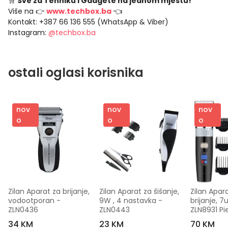
🛒
Sve za Tehniku i Gadgete na jednom mjestu!
Više na 👉
www.techbox.ba
👈
Kontakt: +387 66 136 555 (WhatsApp & Viber)
Instagram:
@techbox.ba
ostali oglasi korisnika
nov
nov
nov
o
o
o
Zilan Aparat za brijanje, 
Zilan Aparat za šišanje, 
Zilan Apara
vodootporan - 
9W , 4 nastavka - 
brijanje, 7u1
ZLN0436
ZLN0443
ZLN8931 Pi
34 KM
23 KM
70 KM