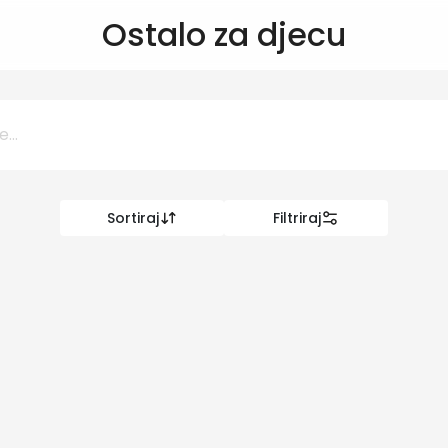
Ostalo za djecu
Sortiraj
Filtriraj
0 KM
KM
Kategorije
Dječiji svijet