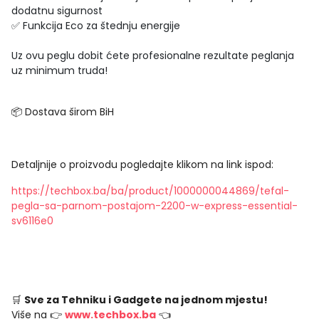
dodatnu sigurnost
✅ Funkcija Eco za štednju energije
Uz ovu peglu dobit ćete profesionalne rezultate peglanja
uz minimum truda!
📦 Dostava širom BiH
Detaljnije o proizvodu pogledajte klikom na link ispod:
https://techbox.ba/ba/product/1000000044869/tefal-
pegla-sa-parnom-postajom-2200-w-express-essential-
sv6116e0
🛒
Sve za Tehniku i Gadgete na jednom mjestu!
Više na 👉
www.techbox.ba
👈