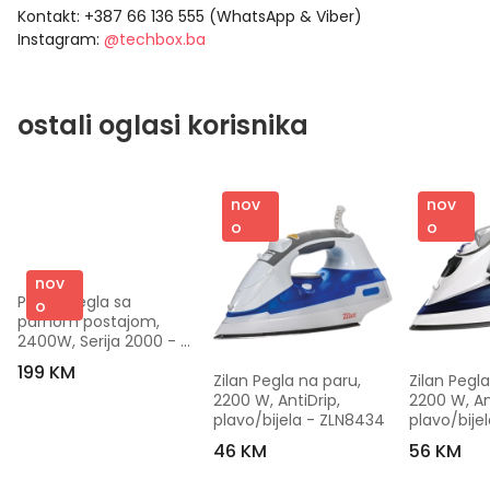
Kontakt: +387 66 136 555 (WhatsApp & Viber)
Instagram:
@techbox.ba
ostali oglasi korisnika
nov
nov
o
o
nov
Philips Pegla sa 
o
parnom postajom, 
2400W, Serija 2000 - 
PSG2000/20
199 KM
Zilan Pegla na paru, 
Zilan Pegla
2200 W, AntiDrip, 
2200 W, Ant
plavo/bijela - ZLN8434
plavo/bije
46 KM
56 KM