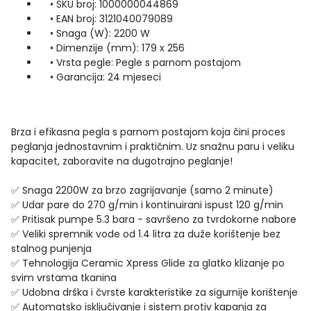
• SKU broj: 1000000044869
• EAN broj: 3121040079089
• Snaga (W): 2200 W
• Dimenzije (mm): 179 x 256
• Vrsta pegle: Pegle s parnom postajom
• Garancija: 24 mjeseci
Brza i efikasna pegla s parnom postajom koja čini proces
peglanja jednostavnim i praktičnim. Uz snažnu paru i veliku
kapacitet, zaboravite na dugotrajno peglanje!
✅ Snaga 2200W za brzo zagrijavanje (samo 2 minute)
✅ Udar pare do 270 g/min i kontinuirani ispust 120 g/min
✅ Pritisak pumpe 5.3 bara - savršeno za tvrdokorne nabore
✅ Veliki spremnik vode od 1.4 litra za duže korištenje bez
stalnog punjenja
✅ Tehnologija Ceramic Xpress Glide za glatko klizanje po
svim vrstama tkanina
✅ Udobna drška i čvrste karakteristike za sigurnije korištenje
✅ Automatsko isključivanje i sistem protiv kapanja za