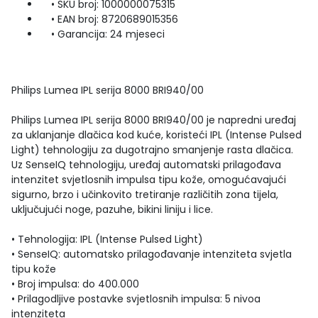
• SKU broj: 1000000075315
• EAN broj: 8720689015356
• Garancija: 24 mjeseci
Philips Lumea IPL serija 8000 BRI940/00
Philips Lumea IPL serija 8000 BRI940/00 je napredni uređaj
za uklanjanje dlačica kod kuće, koristeći IPL (Intense Pulsed
Light) tehnologiju za dugotrajno smanjenje rasta dlačica.
Uz SenseIQ tehnologiju, uređaj automatski prilagođava
intenzitet svjetlosnih impulsa tipu kože, omogućavajući
sigurno, brzo i učinkovito tretiranje različitih zona tijela,
uključujući noge, pazuhe, bikini liniju i lice.
• Tehnologija: IPL (Intense Pulsed Light)
• SenseIQ: automatsko prilagođavanje intenziteta svjetla
tipu kože
• Broj impulsa: do 400.000
• Prilagodljive postavke svjetlosnih impulsa: 5 nivoa
intenziteta