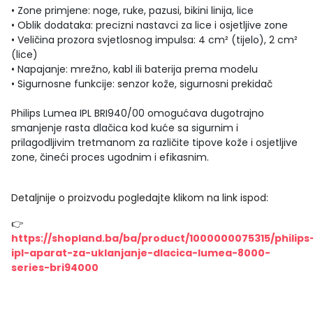
• Zone primjene: noge, ruke, pazusi, bikini linija, lice
• Oblik dodataka: precizni nastavci za lice i osjetljive zone
• Veličina prozora svjetlosnog impulsa: 4 cm² (tijelo), 2 cm²
(lice)
• Napajanje: mrežno, kabl ili baterija prema modelu
• Sigurnosne funkcije: senzor kože, sigurnosni prekidač
Philips Lumea IPL BRI940/00 omogućava dugotrajno
smanjenje rasta dlačica kod kuće sa sigurnim i
prilagodljivim tretmanom za različite tipove kože i osjetljive
zone, čineći proces ugodnim i efikasnim.
Detaljnije o proizvodu pogledajte klikom na link ispod:
👉
https://shopland.ba/ba/product/1000000075315/philips
ipl-aparat-za-uklanjanje-dlacica-lumea-8000-
series-bri94000