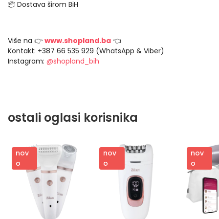
📦 Dostava širom BiH
Više na 👉
www.shopland.ba
👈
Kontakt: +387 66 535 929 (WhatsApp & Viber)
Instagram:
@shopland_bih
ostali oglasi korisnika
nov
nov
nov
o
o
o