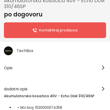
Akumulatorska kosačica 40V - Echo DLM
310/46SP
po dogovoru
Kontaktiraj prodavca
TechBox
Opis
dodatni opis
Akumulatorska kosačica 40V - Echo DLM 310/46SP
• SKU broj: 1020000074358