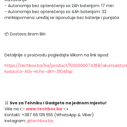
- Autonomija bez opterećenja sa 2Ah baterijom: 17 min
- Autonomija bez opterećenja sa 4Ah baterijom: 33
minNapomena: uređaj se isporučuje bez baterije i punjača
📦 Dostava širom BiH
Detaljnije o proizvodu pogledajte klikom na link ispod:
https://techbox.ba/ba/product/1020000074358/akumulator
kosacica-40v-echo-dlm-31046sp
🛒
Sve za Tehniku i Gadgete na jednom mjestu!
Više na 👉
www.techbox.ba
👈
Kontakt: +387 66 136 555 (WhatsApp & Viber)
Instagram:
@techbox.ba