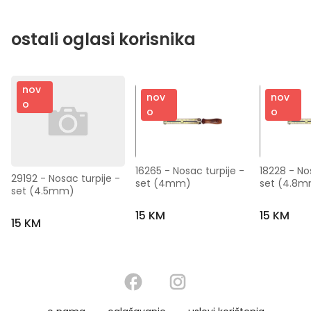
ostali oglasi korisnika
nov
nov
nov
o
o
o
16265 - Nosac turpije - 
18228 - Nos
29192 - Nosac turpije - 
set (4mm)
set (4.8
set (4.5mm)
15 KM
15 KM
15 KM