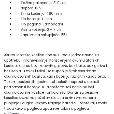
• Težina pakovanja: 31.91 kg
• Napon: 36 V
• Širina košenja: 460 mm
• Tip baterije: Li-ion
• Tip pogona: Samohodni
• Visina košenja: 2 - 7 cm
• Zapremina sakupljača: 55 l
Akumulatorske kosilice tihe su u radu, jednostavne za
upotrebu i manevrisanje. Korišćenjem akumulatorskih
kosilica, kosi se bez izduvnih gasova, bez buke, bez goriva i
bez kabla, u miru i tišini. Dostupan je širok asortiman
akumulatorskih kosilica, kao i baterija različitih kapaciteta.
Tokom poslednjih godina, tehnološki napreci u oblasti
performansi baterija su transformisali način na koji
akumulatorske kosilice funkcionišu. Danas su bežične
kosalice izuzetno poželjan alat, sa brzim vremenom
punjenja i dugim vekom trajanja baterije, i zahtevaju malo
truda kako u pogledu upotrebe tako i u pogledu
održavanja.